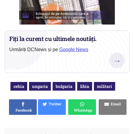
Fiți la curent cu ultimele noutăți.
Urmăriți DCNews și pe
Google News
→
cehia
ungaria
bulgaria
libia
militari
Twitter
Email
Facebook
WhatsApp