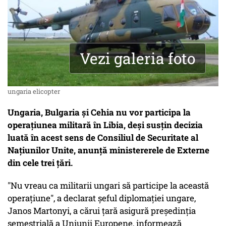
Vezi galeria foto
ungaria elicopter
Ungaria, Bulgaria şi Cehia nu vor participa la
operaţiunea militară în Libia, deşi susţin decizia
luată în acest sens de Consiliul de Securitate al
Naţiunilor Unite, anunţă ministererele de Externe
din cele trei ţări.
"Nu vreau ca militarii ungari să participe la această
operaţiune", a declarat şeful diplomaţiei ungare,
Janos Martonyi, a cărui ţară asigură preşedinţia
semestrială a Uniunii Europene, informează