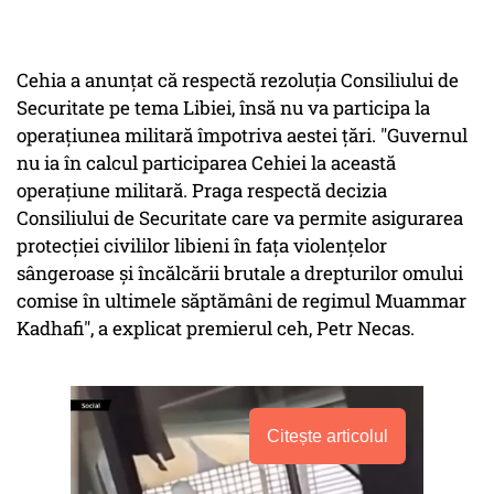
Cehia a anunţat că respectă rezoluţia Consiliului de
Securitate pe tema Libiei, însă nu va participa la
operaţiunea militară împotriva aestei ţări. "Guvernul
nu ia în calcul participarea Cehiei la această
operaţiune militară. Praga respectă decizia
Consiliului de Securitate care va permite asigurarea
protecţiei civililor libieni în faţa violenţelor
sângeroase şi încălcării brutale a drepturilor omului
comise în ultimele săptămâni de regimul Muammar
Kadhafi", a explicat premierul ceh, Petr Necas.
Citește articolul