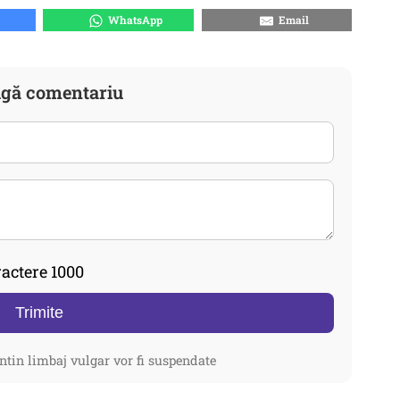
WhatsApp
Email
gă comentariu
actere 1000
Trimite
ntin limbaj vulgar vor fi suspendate