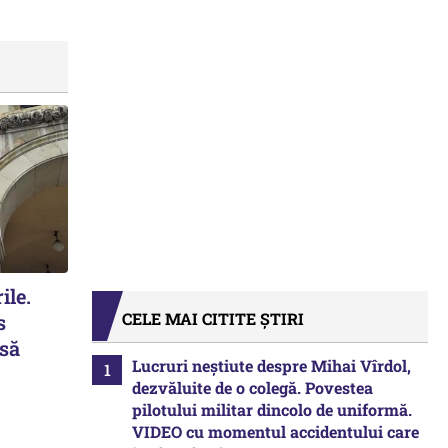
ile.
CELE MAI CITITE ȘTIRI
s
 să
Lucruri neștiute despre Mihai Vîrdol,
dezvăluite de o colegă. Povestea
pilotului militar dincolo de uniformă.
VIDEO cu momentul accidentului care