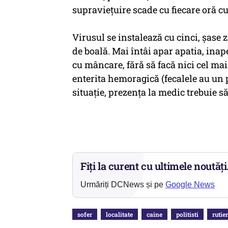
supravieţuire scade cu fiecare oră cu
Virusul se instalează cu cinci, şase
de boală. Mai întâi apar apatia, inap
cu mâncare, fără să facă nici cel mai
enterita hemoragică (fecalele au un pu
situaţie, prezenţa la medic trebuie să
Fiți la curent cu ultimele noutăți
Urmăriți DCNews și pe
Google News
sofer
localitate
caine
politisti
rutie