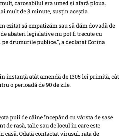
u mult, carosabilul era umed și afară ploua.
ai mult de 3 minute, susţin aceştia.
u am ezitat să empatizăm sau să dăm dovadă de
de abateri legislative nu pot fi trecute cu
 pe drumurile publice.”, a declarat Corina
în instanţă atât amendă de 1305 lei primită, cât
ntru o perioadă de 90 de zile.
ecta puii de câine începând cu vârsta de şase
 de rasă, talie sau de locul în care este
în casă. Odată contactat virusul, rata de