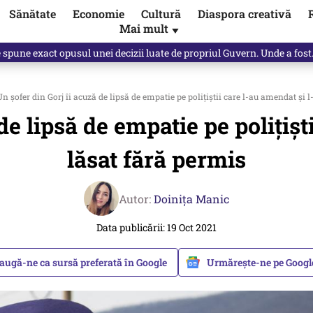
Sănătate
Economie
Cultură
Diaspora creativă
Mai mult
▼
e spune exact opusul unei decizii luate de propriul Guvern. Unde a fos
n șofer din Gorj îi acuză de lipsă de empatie pe polițiștii care l-au amendat și l
de lipsă de empatie pe polițișt
lăsat fără permis
Autor:
Doinița Manic
Data publicării: 19 Oct 2021
augă-ne ca sursă preferată în Google
Urmărește-ne pe Goog