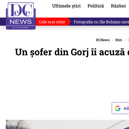
Ultimele știri
Politică
Război
Cele mai citite
Fotografia cu Ilie Bolojan car
DCNews
›
Stiri
›
U
Un șofer din Gorj îi acuză 
Ad