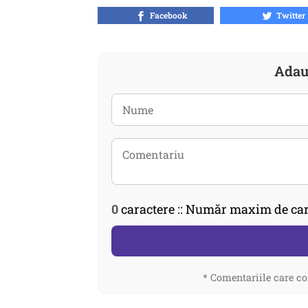
Facebook
Twitter
Adau
0
caractere :: Număr maxim de car
* Comentariile care co