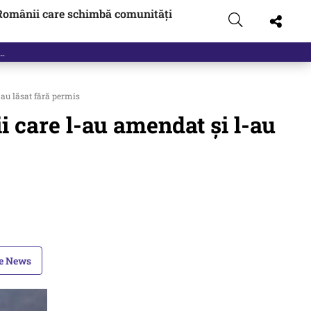
Românii care schimbă comunități
t…
-au lăsat fără permis
ii care l-au amendat și l-au
le News