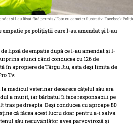
mendat și l-au lăsat fără permis / Foto cu caracter ilustrativ: Facebook Pol
e empatie pe polițiștii care l-au amendat și l-au
ti de lipsă de empatie după ce l-au amendat și l-
 surprins atunci când conducea cu 126 de
ată în apropiere de Târgu Jiu, asta deși limita de
Pro Tv.
 la medicul veterinar deoarece cățelul său era
dul a murit, iar bărbatul îi face responsabili pe
ult tras pe dreapta. Deși conducea cu aproape 80
sține că făcea acest lucru doar pentru a-i salva
rietenul său necuvântător avea parvoviroză şi