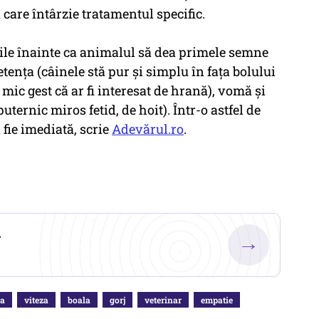
 care întârzie tratamentul specific.
 zile înainte ca animalul să dea primele semne
etenţa (câinele stă pur şi simplu în faţa bolului
 mic gest că ar fi interesat de hrană), vomă şi
ternic miros fetid, de hoit). Într-o astfel de
 fie imediată, scrie
Adevărul.ro
.
.
→
ra
viteza
boala
gorj
veterinar
empatie