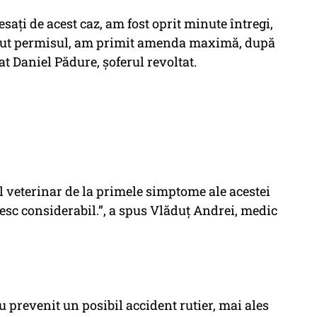
esaţi de acest caz, am fost oprit minute întregi,
ţinut permisul, am primit amenda maximă, după
t Daniel Pădure, șoferul revoltat.
l veterinar de la primele simptome ale acestei
resc considerabil.”, a spus Vlăduț Andrei, medic
au prevenit un posibil accident rutier, mai ales