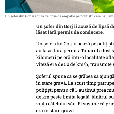
Un șofer din Gorj îi acuză de lipsă de empatie pe polițiștii care l-au a
Un șofer din Gorj îi acuză de lipsă d
lăsat fără permis de conducere.
Un șofer din Gorj îi acuză pe polițiș
au lăsat fără permis. Tânărul a fost
kilometri pe oră într-o localitate afl
viteză era de 50 de km/h, transmite 
Șoferul spune că se grăbea să ajungă
în stare gravă. La scurt timp patrupe
poliţişti pentru că l-au ținut prea m
de km peste limita legală, tânărul su
viața cățelului său. El susține că p
era în stare gravă.