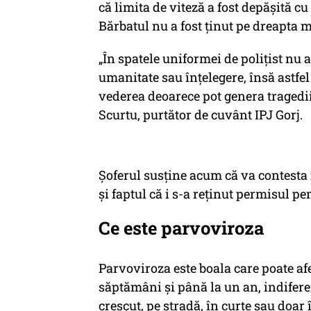
că limita de viteză a fost depăşită c
Bărbatul nu a fost ținut pe dreapta m
„În spatele uniformei de poliţist n
umanitate sau înţelegere, însă astfel 
vederea deoarece pot genera tragedii
Scurtu, purtător de cuvânt IPJ Gorj.
Șoferul susține acum că va contesta 
şi faptul că i s-a reţinut permisul pe
Ce este parvoviroza
Parvoviroza este boala care poate af
săptămâni şi până la un an, indiferent
crescut, pe stradă, în curte sau doar 