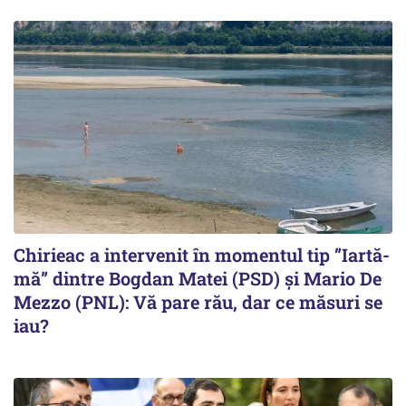
Chirieac a intervenit în momentul tip ”Iartă-
mă” dintre Bogdan Matei (PSD) și Mario De
Mezzo (PNL): Vă pare rău, dar ce măsuri se
iau?