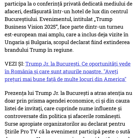
participa la o conferință privată dedicată mediului de
afaceri, desfășurată într-un hotel de lux din centrul
Bucureștiului. Evenimentul, intitulat „Trump
Business Vision 2025”, face parte dintr-un turneu
est-european mai amplu, care a inclus deja vizite în
Ungaria și Bulgaria, scopul declarat fiind extinderea
brandului Trump în regiune.
VEZI ȘI:
Trump Jr. la București. Ce oportunități vede
în România și care sunt atuurile noastre. "Aveți
prețuri mai bune față de multe locuri din America"
Prezența lui Trump Jr. la București a atras atenția nu
doar prin prisma agendei economice, ci și din cauza
listei de invitați, care cuprinde nume influente și
controversate din politica și afacerile românești.
Surse apropiate organizatorilor au declarat pentru
Știrile Pro TV că la eveniment participă peste o sută