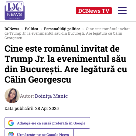
DCNews TV
DCNews
›
Politica
›
Personalități politice
›
Cine este românul invitat
de Trump Jr. la evenimentul său din București. Are legătură cu Călin
Georgescu
Cine este românul invitat de
Trump Jr. la evenimentul său
din București. Are legătură cu
Călin Georgescu
Autor:
Doinița Manic
Data publicării: 28 Apr 2025
Adaugă-ne ca sursă preferată în Google
Urmărește-ne pe Google News