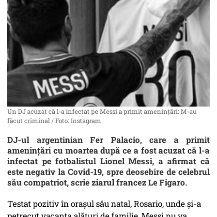
Un DJ acuzat că l-a infectat pe Messi a primit ameninţări: M-au
făcut criminal / Foto: Instagram
DJ-ul argentinian Fer Palacio, care a primit
ameninţări cu moartea după ce a fost acuzat că l-a
infectat pe fotbalistul Lionel Messi, a afirmat că
este negativ la Covid-19, spre deosebire de celebrul
său compatriot, scrie ziarul francez Le Figaro.
Testat pozitiv în oraşul său natal, Rosario, unde şi-a
petrecut vacanţa alături de familie, Messi nu va