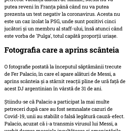
putea reveni în Franţa până când nu va putea
prezenta un test negativ la coronavirus. Acesta nu
este un caz izolat la PSG, unde sunt pozitivi cinci
jucători şi un membru al staff-ului, însă atunci când
este vorba de 'Pulga', totul capătă proporţii uriaşe.
Fotografia care a aprins scânteia
O fotografie postată la începutul săptămânii trecute
de Fer Palacio, în care el apare alături de Messi, a
aprins scânteia şi a stârnit reacţii pline de ură faţă de
acest DJ argentinian în vârstă de 31 de ani.
Ştiindu-se că Palacio a participat la mai multe
petreceri după care au fost semnalate cazuri de
Covid-19, unii au stabilit o falsă legătură cauză-efect.
Palacio, acuzat că i-a transmis virusul lui Messi, a
vorbit despre mesajele insultătoare şi ameninţările