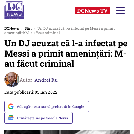
DCNews TV
DCNews
›
Stiri
›
Un DJ acuzat că l-a infectat pe Messi a primit
ameninţări: M-au făcut criminal
Un DJ acuzat că l-a infectat pe
Messi a primit ameninţări: M-
au făcut criminal
Autor:
Andrei Itu
Data publicării: 03 Ian 2022
Adaugă-ne ca sursă preferată în Google
Urmărește-ne pe Google News