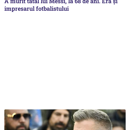
A murit tatăl lui Messi, la 68 de ani. Era și
impresarul fotbalistului