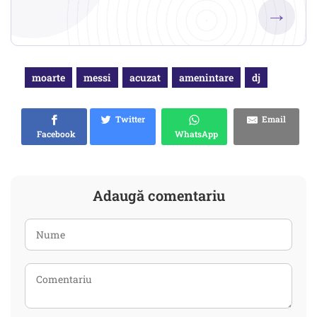
→
moarte
messi
acuzat
amenintare
dj
Twitter
Email
Facebook
WhatsApp
Adaugă comentariu