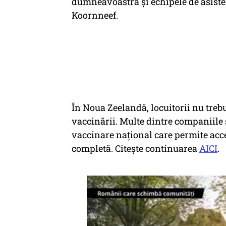
dumneavoastră şi echipele de asisten
Koornneef.
În Noua Zeelandă, locuitorii nu treb
vaccinării. Multe dintre companiile ş
vaccinare naţional care permite ac
completă. Citește continuarea
AICI
.