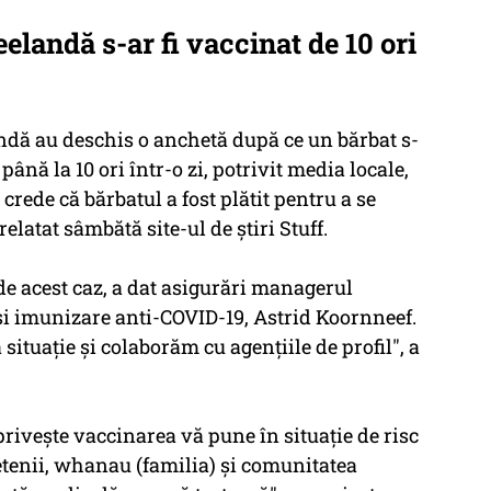
elandă s-ar fi vaccinat de 10 ori
ndă au deschis o anchetă după ce un bărbat s-
ână la 10 ori într-o zi, potrivit media locale,
rede că bărbatul a fost plătit pentru a se
elatat sâmbătă site-ul de ştiri Stuff.
de acest caz, a dat asigurări managerul
i imunizare anti-COVID-19, Astrid Koornneef.
situaţie şi colaborăm cu agenţiile de profil", a
priveşte vaccinarea vă pune în situaţie de risc
etenii, whanau (familia) şi comunitatea