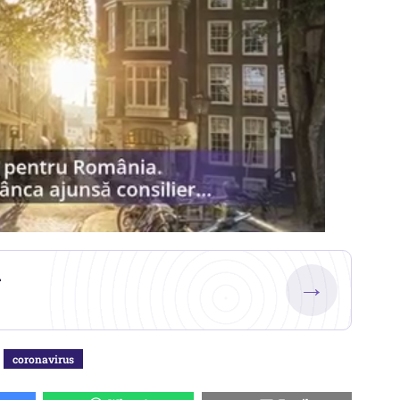
.
→
coronavirus