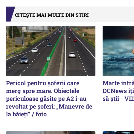
CITEȘTE MAI MULTE DIN STIRI
Pericol pentru șoferii care
Marte intră
merg spre mare. Obiectele
DCNews îți 
periculoase găsite pe A2 i-au
să știi - V
revoltat pe șoferi: „Manevre de
la băieți” / foto