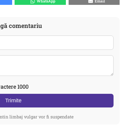
WhatsApp
Email
gă comentariu
actere 1000
Trimite
ntin limbaj vulgar vor fi suspendate