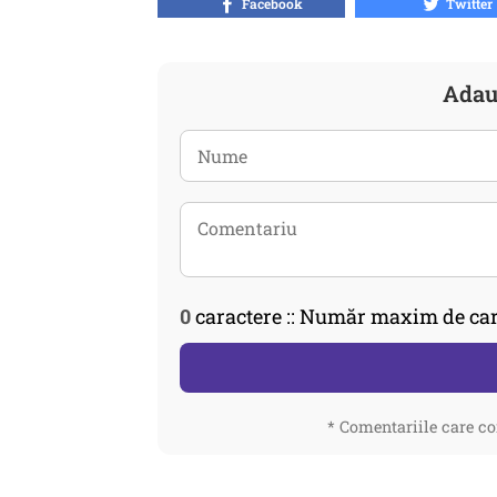
Facebook
Twitter
Adau
0
caractere :: Număr maxim de car
* Comentariile care co