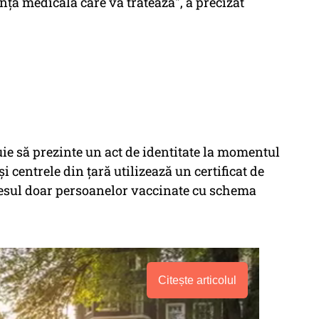
ţă medicală care vă tratează", a precizat
uie să prezinte un act de identitate la momentul
i centrele din ţară utilizează un certificat de
cesul doar persoanelor vaccinate cu schema
Citește articolul