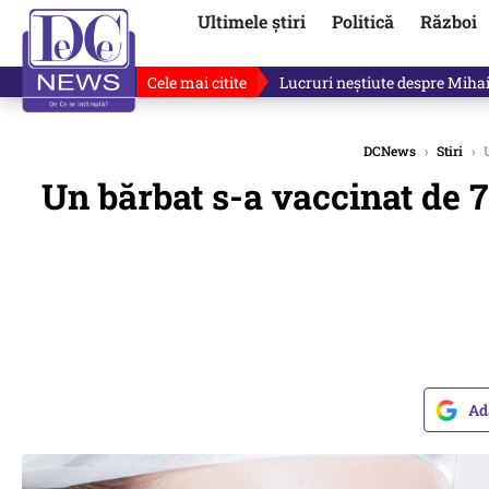
Ultimele știri
Politică
Război
Cele mai citite
Lucruri neștiute despre Mihai 
DCNews
›
Stiri
›
U
Un bărbat s-a vaccinat de 7
Ad