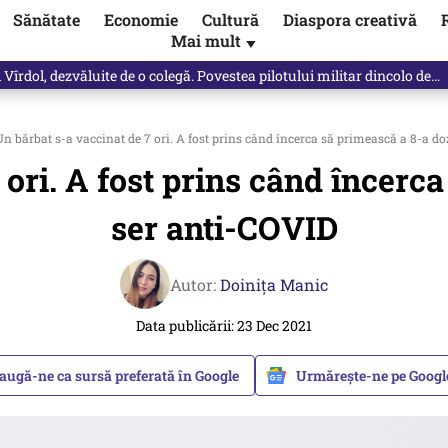
Sănătate
Economie
Cultură
Diaspora creativă
Mai mult
▼
Vîrdol, dezvăluite de o colegă. Povestea pilotului militar dincolo de…
n bărbat s-a vaccinat de 7 ori. A fost prins când încerca să primească a 8-a d
 ori. A fost prins când încerc
ser anti-COVID
Autor:
Doinița Manic
Data publicării: 23 Dec 2021
augă-ne ca sursă preferată în Google
Urmărește-ne pe Goog