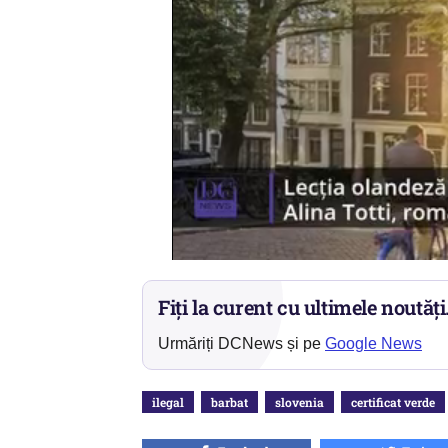
Fiți la curent cu ultimele noutăți
Urmăriți DCNews și pe
Google News
ilegal
barbat
slovenia
certificat verde