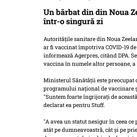
Un bărbat din din Noua Ze
într-o singură zi
Autorităţile sanitare din Noua Zeela
ar fi vaccinat împotriva COVID-19 de p
informează Agerpres, citând DPA. Se c
vaccina în numele altor persoane, a r
Ministerul Sănătăţii este preocupat 
programului naţional de vaccinare ş
"Suntem foarte îngrijoraţi de această 
declarat ea pentru Stuff.
"A avea un statut nesigur în ceea ce 
atât pe dumneavoastră, cât şi pe pri