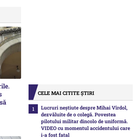
ile.
CELE MAI CITITE ȘTIRI
s
 să
Lucruri neștiute despre Mihai Vîrdol,
dezvăluite de o colegă. Povestea
pilotului militar dincolo de uniformă.
VIDEO cu momentul accidentului care
i-a fost fatal