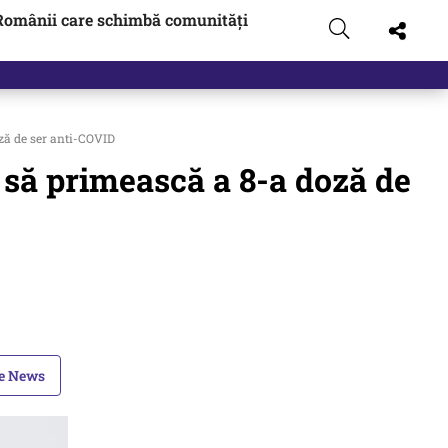
Românii care schimbă comunități
oză de ser anti-COVID
a să primească a 8-a doză de
le News