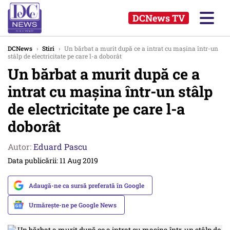
DCNews TV
DCNews
›
Stiri
›
Un bărbat a murit după ce a intrat cu mașina într-un
stâlp de electricitate pe care l-a doborât
Un bărbat a murit după ce a
intrat cu mașina într-un stâlp
de electricitate pe care l-a
doborât
Autor:
Eduard Pascu
Data publicării: 11 Aug 2019
Adaugă-ne ca sursă preferată în Google
Urmărește-ne pe Google News