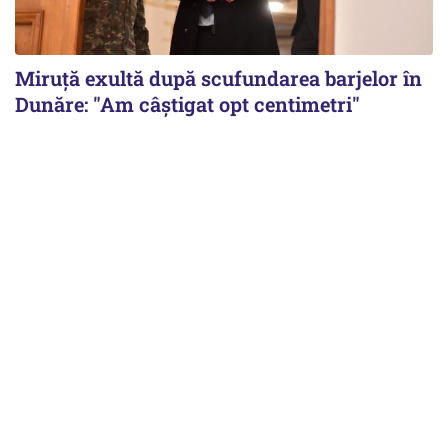
Miruță exultă după scufundarea barjelor în
Dunăre: "Am câștigat opt centimetri"