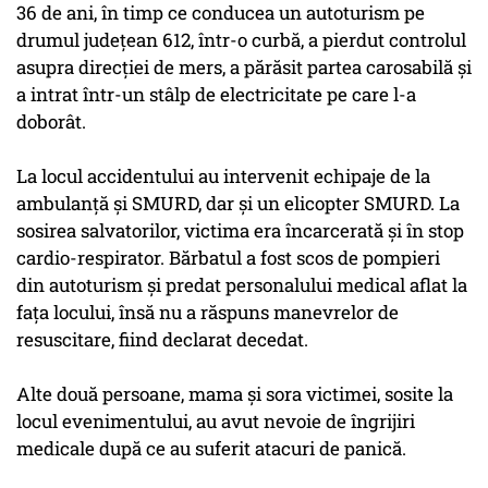
36 de ani, în timp ce conducea un autoturism pe
drumul judeţean 612, într-o curbă, a pierdut controlul
asupra direcţiei de mers, a părăsit partea carosabilă şi
a intrat într-un stâlp de electricitate pe care l-a
doborât.
La locul accidentului au intervenit echipaje de la
ambulanţă şi SMURD, dar şi un elicopter SMURD. La
sosirea salvatorilor, victima era încarcerată şi în stop
cardio-respirator. Bărbatul a fost scos de pompieri
din autoturism şi predat personalului medical aflat la
faţa locului, însă nu a răspuns manevrelor de
resuscitare, fiind declarat decedat.
Alte două persoane, mama şi sora victimei, sosite la
locul evenimentului, au avut nevoie de îngrijiri
medicale după ce au suferit atacuri de panică.