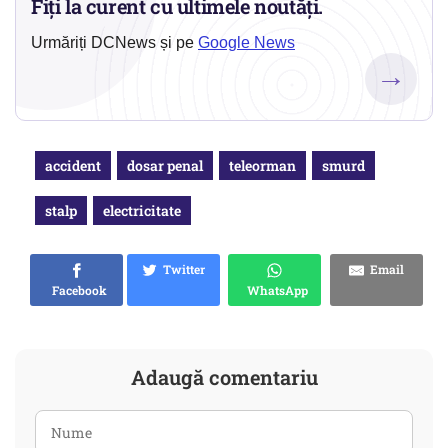
Fiți la curent cu ultimele noutăți.
Urmăriți DCNews și pe
Google News
→
accident
dosar penal
teleorman
smurd
stalp
electricitate
Twitter
Email
Facebook
WhatsApp
Adaugă comentariu