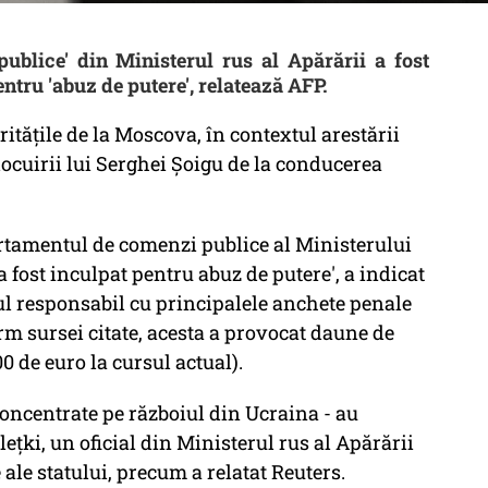
ublice' din Ministerul rus al Apărării a fost
entru 'abuz de putere', relatează AFP.
rităţile de la Moscova, în contextul arestării
ocuirii lui Serghei Şoigu de la conducerea
artamentul de comenzi publice al Ministerului
a fost inculpat pentru abuz de putere', a indicat
l responsabil cu principalele anchete penale
m sursei citate, acesta a provocat daune de
0 de euro la cursul actual).
concentrate pe războiul din Ucraina - au
eţki, un oficial din Ministerul rus al Apărării
 ale statului, precum a relatat Reuters.