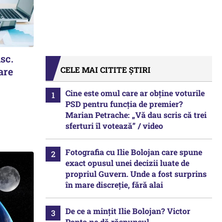
isc.
CELE MAI CITITE ȘTIRI
are
Cine este omul care ar obține voturile
PSD pentru funcția de premier?
Marian Petrache: „Vă dau scris că trei
sferturi îl votează” / video
Fotografia cu Ilie Bolojan care spune
exact opusul unei decizii luate de
propriul Guvern. Unde a fost surprins
în mare discreție, fără alai
De ce a mințit Ilie Bolojan? Victor
Ponta ne dă răspunsul