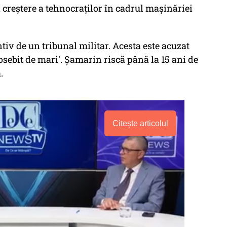
în creştere a tehnocraţilor în cadrul maşinăriei
tiv de un tribunal militar. Acesta este acuzat
osebit de mari'. Șamarin riscă până la 15 ani de
.
Citește articolul