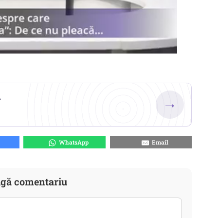
.
→
WhatsApp
Email
gă comentariu