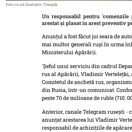
Foto cu rol ilustrativ: Freepik
Un responsabil pentru 'comenzile p
arestat şi plasat în arest preventiv p
Anunțul a fost făcut joi seara de auto
mai multor generali ruşi în urma înl
Ministerului Apărării.
'Şeful unui serviciu din cadrul Dep
rus al Apărării, Vladimir Verteleţki, 
Comitetul de anchetă rus, organismu
din Rusia, într-un comunicat. Confor
peste 70 de milioane de ruble (710. 00
Anterior, canale Telegram ruseşti - 
anunţat arestarea lui Vladimir Vertel
responsabil de achiziţiile de apărare