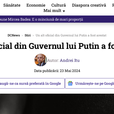
Sănătate
Economie
Cultură
Diaspora creativă
Mai mult
▼
spune Mircea Badea: E o minciună de mari proporții
DCNews
›
Stiri
›
Un alt oficial din Guvernul lui Putin a fost arestat
cial din Guvernul lui Putin a f
Autor:
Andrei Itu
Data publicării: 23 Mai 2024
augă-ne ca sursă preferată în Google
Urmărește-ne pe Goog