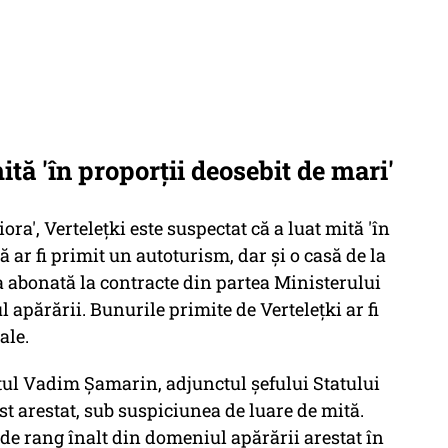
ită 'în proporţii deosebit de mari'
ra', Verteleţki este suspectat că a luat mită 'în
ă ar fi primit un autoturism, dar şi o casă de la
a abonată la contracte din partea Ministerului
 apărării. Bunurile primite de Verteleţki ar fi
ale.
tul Vadim Şamarin, adjunctul şefului Statului
st arestat, sub suspiciunea de luare de mită.
de rang înalt din domeniul apărării arestat în