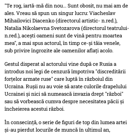
"Te rog, iartă-mă din nou... Sunt obosit, nu mai am de
ales. Vreau să spun un singur lucru: Viacheslav
Mihailovici Diacenko (directorul artistic- n.red.),
Natalia Nikolaevna Svetozarova (directorul teatrului-
n.red.), acești oameni sunt de vină pentru moartea
mea", a mai spus actorul, în timp ce-și tăia venele,
sub privire îngrozite ale oamenilor aflați acolo.
Gestul disperat al actorului vine după ce Rusia a
introdus noi legi de cenzură împotriva "discreditării
forțelor armate ruse" care luptă în războiul din
Ucraina. Rușii nu au voie să arate culorile drapelului
Ucrainei și nici să numească invazia drept "război"
sau să vorbească cumva despre necesitatea păcii și
încheierea acestui război.
În consecință, o serie de figuri de top din lumea artei
și-au pierdut locurile de muncă în ultimul an,