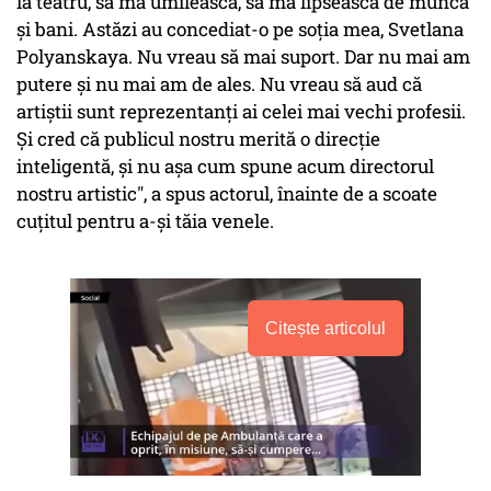
la teatru, să mă umilească, să mă lipsească de muncă
și bani. Astăzi au concediat-o pe soția mea, Svetlana
Polyanskaya. Nu vreau să mai suport. Dar nu mai am
putere și nu mai am de ales. Nu vreau să aud că
artiștii sunt reprezentanți ai celei mai vechi profesii.
Și cred că publicul nostru merită o direcție
inteligentă, și nu așa cum spune acum directorul
nostru artistic", a spus actorul, înainte de a scoate
cuțitul pentru a-și tăia venele.
Citește articolul