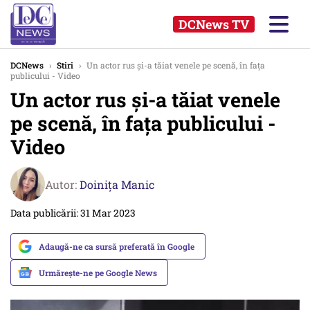
DCNews TV
DCNews
›
Stiri
›
Un actor rus și-a tăiat venele pe scenă, în fața
publicului - Video
Un actor rus și-a tăiat venele
pe scenă, în fața publicului -
Video
Autor:
Doinița Manic
Data publicării: 31 Mar 2023
Adaugă-ne ca sursă preferată în Google
Urmărește-ne pe Google News