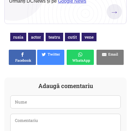
Urmăriți DCNews și pe
Google News
→
rusia
actor
teatru
cutit
vene
Twitter
Email
Facebook
WhatsApp
Adaugă comentariu