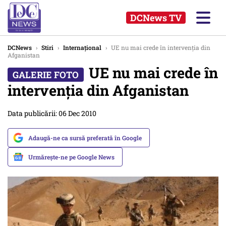
DCNews TV
DCNews
›
Stiri
›
Internațional
›
UE nu mai crede în intervenţia din
Afganistan
UE nu mai crede în
intervenţia din Afganistan
Data publicării: 06 Dec 2010
Adaugă-ne ca sursă preferată în Google
Urmărește-ne pe Google News