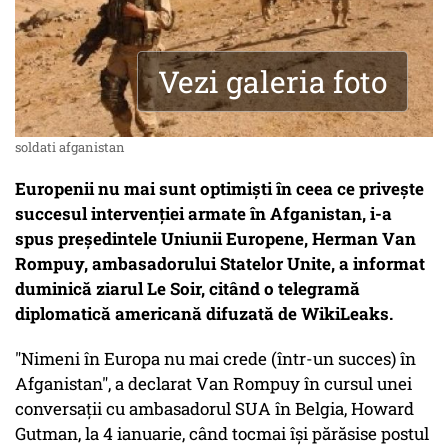
Vezi galeria foto
soldati afganistan
Europenii nu mai sunt optimişti în ceea ce priveşte
succesul intervenţiei armate în Afganistan, i-a
spus preşedintele Uniunii Europene, Herman Van
Rompuy, ambasadorului Statelor Unite, a informat
duminică ziarul Le Soir, citând o telegramă
diplomatică americană difuzată de WikiLeaks.
"Nimeni în Europa nu mai crede (într-un succes) în
Afganistan", a declarat Van Rompuy în cursul unei
conversaţii cu ambasadorul SUA în Belgia, Howard
Gutman, la 4 ianuarie, când tocmai îşi părăsise postul