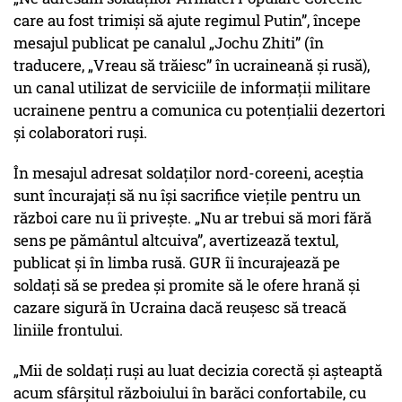
care au fost trimiși să ajute regimul Putin”, începe
mesajul publicat pe canalul „Jochu Zhiti” (în
traducere, „Vreau să trăiesc” în ucraineană și rusă),
un canal utilizat de serviciile de informații militare
ucrainene pentru a comunica cu potențialii dezertori
și colaboratori ruși.
În mesajul adresat soldaților nord-coreeni, aceștia
sunt încurajați să nu își sacrifice viețile pentru un
război care nu îi privește. „Nu ar trebui să mori fără
sens pe pământul altcuiva”, avertizează textul,
publicat și în limba rusă. GUR îi încurajează pe
soldați să se predea și promite să le ofere hrană și
cazare sigură în Ucraina dacă reușesc să treacă
liniile frontului.
„Mii de soldați ruși au luat decizia corectă și așteaptă
acum sfârșitul războiului în barăci confortabile, cu