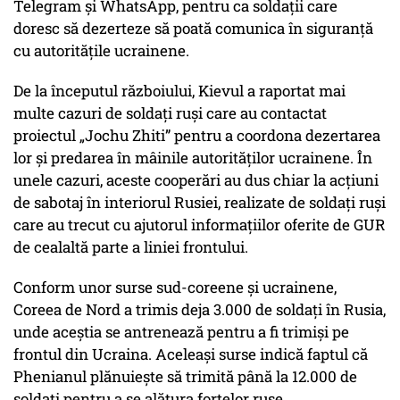
Telegram și WhatsApp, pentru ca soldații care
doresc să dezerteze să poată comunica în siguranță
cu autoritățile ucrainene.
De la începutul războiului, Kievul a raportat mai
multe cazuri de soldați ruși care au contactat
proiectul „Jochu Zhiti” pentru a coordona dezertarea
lor și predarea în mâinile autorităților ucrainene. În
unele cazuri, aceste cooperări au dus chiar la acțiuni
de sabotaj în interiorul Rusiei, realizate de soldați ruși
care au trecut cu ajutorul informațiilor oferite de GUR
de cealaltă parte a liniei frontului.
Conform unor surse sud-coreene și ucrainene,
Coreea de Nord a trimis deja 3.000 de soldați în Rusia,
unde aceștia se antrenează pentru a fi trimiși pe
frontul din Ucraina. Aceleași surse indică faptul că
Phenianul plănuiește să trimită până la 12.000 de
soldați pentru a se alătura forțelor ruse.