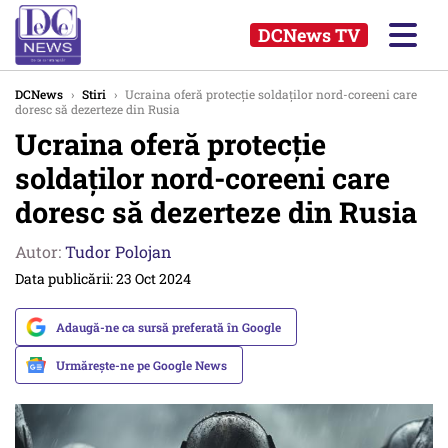
DCNews TV
DCNews
›
Stiri
›
Ucraina oferă protecție soldaților nord-coreeni care
doresc să dezerteze din Rusia
Ucraina oferă protecție
soldaților nord-coreeni care
doresc să dezerteze din Rusia
Autor:
Tudor Polojan
Data publicării: 23 Oct 2024
Adaugă-ne ca sursă preferată în Google
Urmărește-ne pe Google News