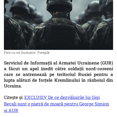
Foto cu rol ilustrativ: Freepik
Serviciul de Informații al Armatei Ucrainene (GUR)
a făcut un apel inedit către soldații nord-coreeni
care se antrenează pe teritoriul Rusiei pentru a
lupta alături de forțele Kremlinului în războiul din
Ucraina.
Citește și:
EXCLUSIV De ce dezvăluirile lui Gigi
Becali sunt o piatră de moară pentru George Simion
și AUR