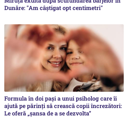
Miruță exultă după scufundarea barjelor în
Dunăre: "Am câștigat opt centimetri"
Formula în doi pași a unui psiholog care îi
ajută pe părinți să crească copii încrezători:
Le oferă „șansa de a se dezvolta”