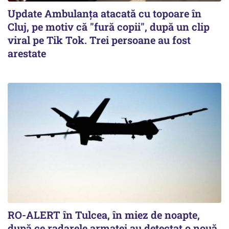
Update Ambulanța atacată cu topoare în
Cluj, pe motiv că "fură copii", după un clip
viral pe Tik Tok. Trei persoane au fost
arestate
RO-ALERT în Tulcea, în miez de noapte,
după ce radarele armatei au detectat o nouă