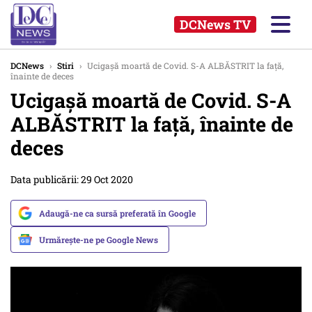
DCNews TV
DCNews
›
Stiri
›
Ucigașă moartă de Covid. S-A ALBĂSTRIT la față,
înainte de deces
Ucigașă moartă de Covid. S-A
ALBĂSTRIT la față, înainte de
deces
Data publicării: 29 Oct 2020
Adaugă-ne ca sursă preferată în Google
Urmărește-ne pe Google News