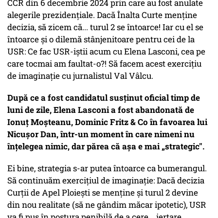
CCR din 6 decembrie 2024 prin care au fost anulate
alegerile prezidențiale. Dacă Înalta Curte menține
decizia, să zicem că... turul 2 se întoarce! Iar cu el se
întoarce și o dilemă stânjenitoare pentru cei de la
USR: Ce fac USR-iștii acum cu Elena Lasconi, cea pe
care tocmai am faultat-o?! Să facem acest exercițiu
de imaginație cu jurnalistul Val Vâlcu.
După ce a fost candidatul susținut oficial timp de
luni de zile, Elena Lasconi a fost abandonată de
Ionuț Moșteanu, Dominic Fritz & Co în favoarea lui
Nicușor Dan, într-un moment în care nimeni nu
înțelegea nimic, dar părea că așa e mai „strategic".
Ei bine, strategia s-ar putea întoarce ca bumerangul.
Să continuăm exercițiul de imaginație: Dacă decizia
Curții de Apel Ploiești se menține și turul 2 devine
din nou realitate (să ne gândim măcar ipotetic), USR
va fi pus în postura penibilă de a cere... iertare