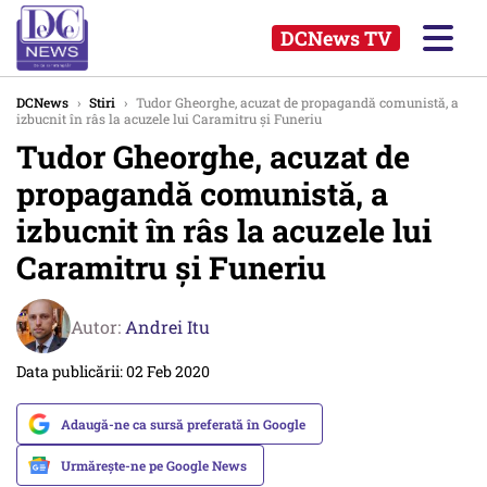
DCNews TV
DCNews
›
Stiri
›
Tudor Gheorghe, acuzat de propagandă comunistă, a
izbucnit în râs la acuzele lui Caramitru și Funeriu
Tudor Gheorghe, acuzat de
propagandă comunistă, a
izbucnit în râs la acuzele lui
Caramitru și Funeriu
Autor:
Andrei Itu
Data publicării: 02 Feb 2020
Adaugă-ne ca sursă preferată în Google
Urmărește-ne pe Google News