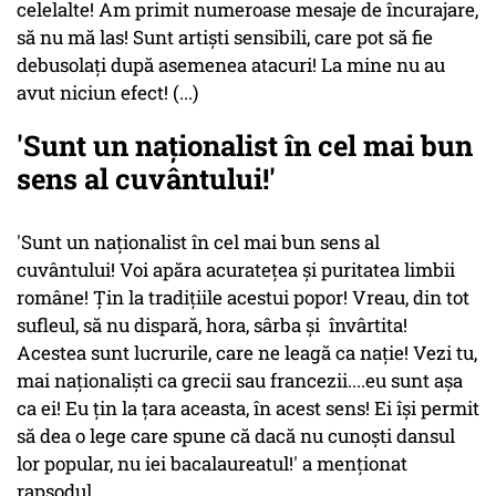
celelalte! Am primit numeroase mesaje de încurajare,
să nu mă las! Sunt artiști sensibili, care pot să fie
debusolați după asemenea atacuri! La mine nu au
avut niciun efect! (...)
'Sunt un naționalist în cel mai bun
sens al cuvântului!'
'Sunt un naționalist în cel mai bun sens al
cuvântului! Voi apăra acuratețea și puritatea limbii
române! Țin la tradițiile acestui popor! Vreau, din tot
sufleul, să nu dispară, hora, sârba și învârtita!
Acestea sunt lucrurile, care ne leagă ca nație! Vezi tu,
mai naționaliști ca grecii sau francezii....eu sunt așa
ca ei! Eu țin la țara aceasta, în acest sens! Ei își permit
să dea o lege care spune că dacă nu cunoști dansul
lor popular, nu iei bacalaureatul!' a menționat
rapsodul.