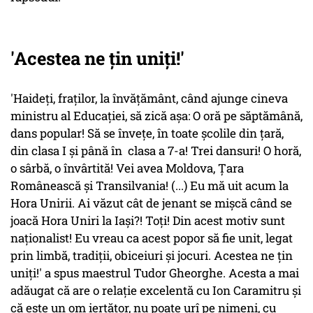
'Acestea ne țin uniți!'
'Haideți, fraților, la învățământ, când ajunge cineva
ministru al Educației, să zică așa:
O oră pe săptămână,
dans popular!
Să se învețe, în toate școlile din țară,
din clasa I și până în clasa a 7-a! Trei dansuri! O horă,
o sârbă, o învârtită! Vei avea Moldova, Țara
Românească și Transilvania! (...) Eu mă uit acum la
Hora Unirii. Ai văzut cât de jenant se mișcă când se
joacă Hora Uniri la Iași?! Toți! Din acest motiv sunt
naționalist! Eu vreau ca acest popor să fie unit, legat
prin limbă, tradiții, obiceiuri și jocuri. Acestea ne țin
uniți!' a spus maestrul Tudor Gheorghe. Acesta a mai
adăugat că are o relație excelentă cu Ion Caramitru și
că este un om iertător, nu poate urî pe nimeni, cu