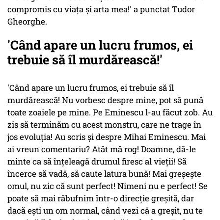
compromis cu viața și arta mea!' a punctat Tudor
Gheorghe.
'Când apare un lucru frumos, ei
trebuie să îl murdărească!'
'Când apare un lucru frumos, ei trebuie să îl
murdărească! Nu vorbesc despre mine, pot să pună
toate zoaiele pe mine. Pe Eminescu l-au făcut zob. Au
zis să terminăm cu acest monstru, care ne trage în
jos evoluția! Au scris și despre Mihai Eminescu. Mai
ai vreun comentariu? Atât mă rog! Doamne, dă-le
minte ca să înțeleagă drumul firesc al vieții! Să
încerce să vadă, să caute latura bună! Mai greșește
omul, nu zic că sunt perfect! Nimeni nu e perfect! Se
poate să mai răbufnim într-o direcție greșită, dar
dacă ești un om normal, când vezi că a greșit, nu te