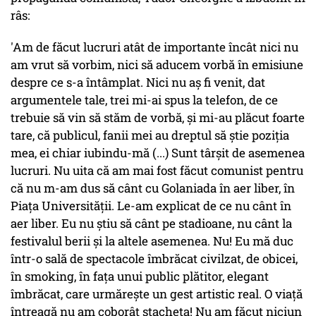
râs:
'Am de făcut lucruri atât de importante încât nici nu
am vrut să vorbim, nici să aducem vorbă în emisiune
despre ce s-a întâmplat. Nici nu aș fi venit, dat
argumentele tale, trei mi-ai spus la telefon, de ce
trebuie să vin să stăm de vorbă, și mi-au plăcut foarte
tare, că publicul, fanii mei au dreptul să știe poziția
mea, ei chiar iubindu-mă (...) Sunt târșit de asemenea
lucruri. Nu uita că am mai fost făcut comunist pentru
că nu m-am dus să cânt cu Golaniada în aer liber, în
Piața Universității. Le-am explicat de ce nu cânt în
aer liber. Eu nu știu să cânt pe stadioane, nu cânt la
festivalul berii și la altele asemenea. Nu! Eu mă duc
într-o sală de spectacole îmbrăcat civilzat, de obicei,
în smoking, în fața unui public plătitor, elegant
îmbrăcat, care urmărește un gest artistic real. O viață
întreagă nu am coborât ștacheta! Nu am făcut niciun