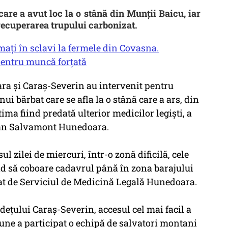
are a avut loc la o stână din Munții Baicu, iar
recuperarea trupului carbonizat.
mați în sclavi la fermele din Covasna.
pentru muncă forțată
ra și Caraș-Severin au intervenit pentru
ui bărbat care se afla la o stână care a ars, din
ima fiind predată ulterior medicilor legiști, a
țean Salvamont Hunedoara.
l zilei de miercuri, într-o zonă dificilă, cele
d să coboare cadavrul până în zona barajului
uat de Serviciul de Medicină Legală Hunedoara.
udețului Caraș-Severin, accesul cel mai facil a
iune a participat o echipă de salvatori montani