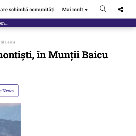
are schimbă comunități
Mai mult
▼
eac
ții Baicu
ontiști, în Munții Baicu
le News