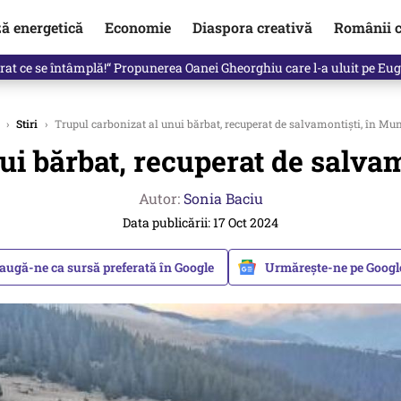
ză energetică
Economie
Diaspora creativă
Românii c
clinti pe Ilie Bolojan de la Palatul Victoria. Verdictul lui Bogdan Chiri
›
Stiri
›
Trupul carbonizat al unui bărbat, recuperat de salvamontiști, în Mun
ui bărbat, recuperat de salvam
Autor:
Sonia Baciu
Data publicării: 17 Oct 2024
augă-ne ca sursă preferată în Google
Urmărește-ne pe Goog