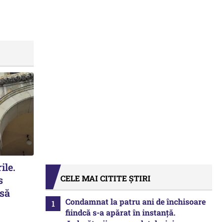
ile.
CELE MAI CITITE ȘTIRI
s
 să
Condamnat la patru ani de închisoare
fiindcă s-a apărat în instanță.