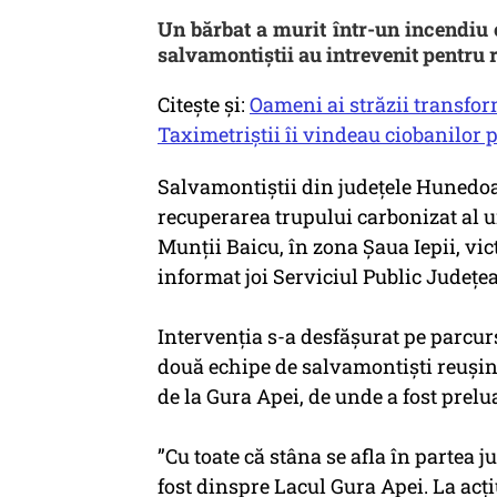
Un bărbat a murit într-un incendiu c
salvamontiștii au intrevenit pentru 
Citește și:
Oameni ai străzii transfor
Taximetriștii îi vindeau ciobanilor 
Salvamontiștii din județele Hunedoa
recuperarea trupului carbonizat al un
Munții Baicu, în zona Șaua Iepii, vict
informat joi Serviciul Public Jude
Intervenția s-a desfășurat pe parcursu
două echipe de salvamontiști reușin
de la Gura Apei, de unde a fost prel
”Cu toate că stâna se afla în partea j
fost dinspre Lacul Gura Apei. La acț