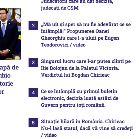
Judecătorii care au dat decizia,
judecați de CSM
„Mă uit și sper să nu fie adevărat ce se
întâmplă!“ Propunerea Oanei
Gheorghiu care l-a uluit pe Eugen
Teodorovici / video
Singurul lucru care l-ar putea clinti pe
papă de
Ilie Bolojan de la Palatul Victoria.
ubio
Verdictul lui Bogdan Chirieac
torie
or
Ce se întâmplă cu primul buletin
electronic, decizia luată astăzi de
Guvern pentru toți românii
Situație hilară în România. Chirieac:
Nu-l lasă statul, dacă vă vine să credeți
/ video