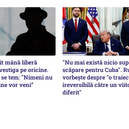
it mână liberă
"Nu mai există nicio su
vestiga pe oricine.
scăpare pentru Cuba". R
e se tem: "Nimeni nu
vorbește despre "o traiec
ine vor veni”
ireversibilă către un viit
diferit"