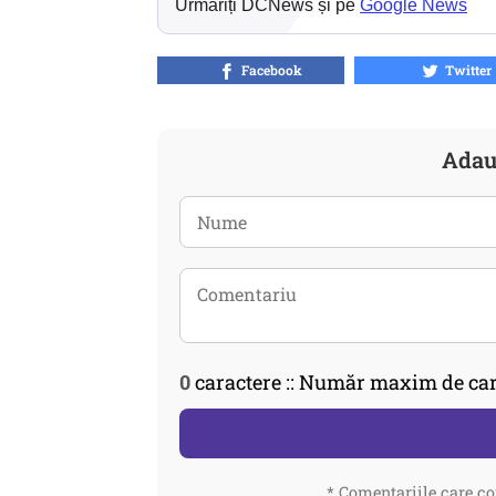
Urmăriți DCNews și pe
Google News
Facebook
Twitter
Adau
0
caractere :: Număr maxim de car
* Comentariile care co