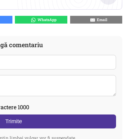
WhatsApp
Email
gă comentariu
actere 1000
Trimite
ntin limbaj vulgar vor fi suspendate