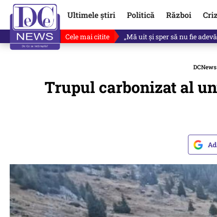
Ultimele știri
Politică
Război
Cri
Cele mai citite
Singurul lucru care l-ar putea 
DCNews
Trupul carbonizat al un
Ad