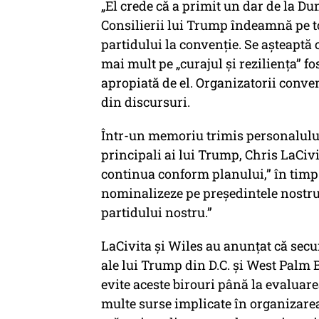
„El crede că a primit un dar de la D
Consilierii lui Trump îndeamnă pe toț
partidului la convenție. Se așteaptă
mai mult pe „curajul și reziliența” f
apropiată de el. Organizatorii conven
din discursuri.
Într-un memoriu trimis personalulu
principali ai lui Trump, Chris LaCivi
continua conform planului,” în timp c
nominalizeze pe președintele nostru 
partidului nostru.”
LaCivita și Wiles au anunțat că secur
ale lui Trump din D.C. și West Palm B
evite aceste birouri până la evaluare
multe surse implicate în organizarea