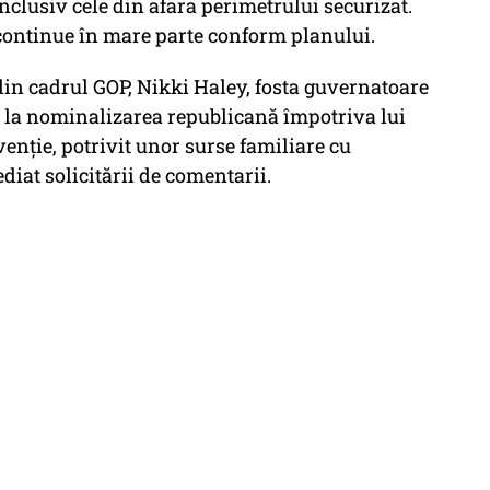
nclusiv cele din afara perimetrului securizat.
 continue în mare parte conform planului.
din cadrul GOP, Nikki Haley, fosta guvernatoare
ă la nominalizarea republicană împotriva lui
enție, potrivit unor surse familiare cu
iat solicitării de comentarii.