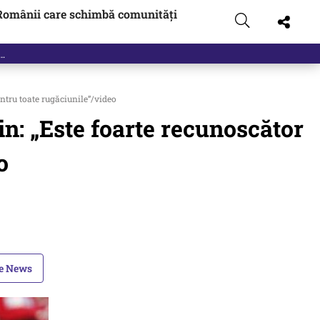
Românii care schimbă comunități
tru toate rugăciunile”/video
: „Este foarte recunoscător
o
le News