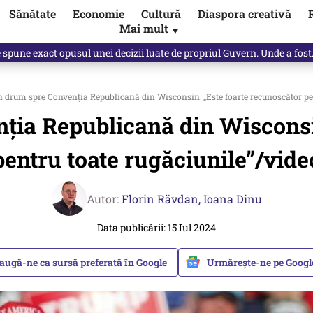
Sănătate
Economie
Cultură
Diaspora creativă
Mai mult
▼
, public, lui Ilie Bolojan / video
 drum spre Convenția Republicană din Wisconsin: „Este foarte recunoscător pen
ția Republicană din Wisconsin
pentru toate rugăciunile”/vide
Autor:
Florin Răvdan,
Ioana Dinu
Data publicării: 15 Iul 2024
augă-ne ca sursă preferată în Google
Urmărește-ne pe Goog