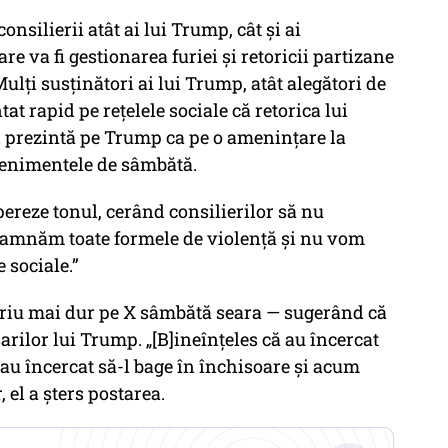
nsilierii atât ai lui Trump, cât și ai
e va fi gestionarea furiei și retoricii partizane
ulți susținători ai lui Trump, atât alegători de
tat rapid pe rețelele sociale că retorica lui
îl prezintă pe Trump ca pe o amenințare la
venimentele de sâmbătă.
pereze tonul, cerând consilierilor să nu
damnăm toate formele de violență și nu vom
e sociale.”
tariu mai dur pe X sâmbătă seara — sugerând că
sarilor lui Trump. „[B]ineînțeles că au încercat
, au încercat să-l bage în închisoare și acum
, el a șters postarea.