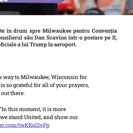
ste în drum spre Milwaukee pentru Convenția
nsilierul său Dan Scavino într-o postare pe X,
oficiale a lui Trump la aeroport.
s way to Milwaukee, Wisconsin for
 is so grateful for all of your prayers,
out there.
“In this moment, it is more
 we stand United, and show our
tter.com/twKKol2vPp