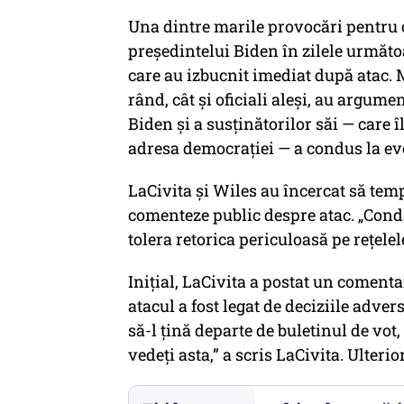
Una dintre marile provocări pentru co
președintelui Biden în zilele următoar
care au izbucnit imediat după atac. M
rând, cât și oficiali aleși, au argumen
Biden și a susținătorilor săi — care 
adresa democrației — a condus la e
LaCivita și Wiles au încercat să tem
comenteze public despre atac. „Con
tolera retorica periculoasă pe rețelel
Inițial, LaCivita a postat un comen
atacul a fost legat de deciziile adver
să-l țină departe de buletinul de vot
vedeți asta,” a scris LaCivita. Ulterior