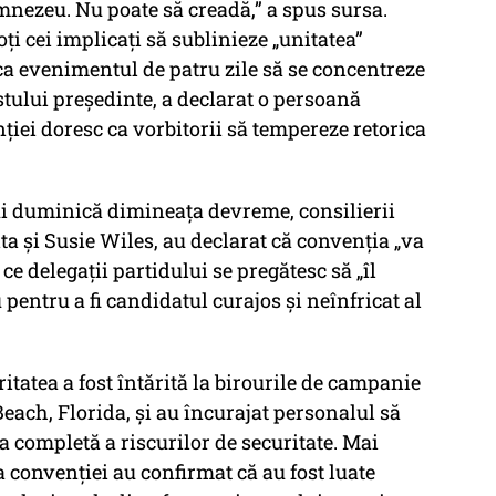
umnezeu. Nu poate să creadă,” a spus sursa.
i cei implicați să sublinieze „unitatea”
 ca evenimentul de patru zile să se concentreze
ostului președinte, a declarat o persoană
ției doresc ca vorbitorii să tempereze retorica
i duminică dimineața devreme, consilierii
ta și Susie Wiles, au declarat că convenția „va
e delegații partidului se pregătesc să „îl
pentru a fi candidatul curajos și neînfricat al
itatea a fost întărită la birourile de campanie
each, Florida, și au încurajat personalul să
a completă a riscurilor de securitate. Mai
 convenției au confirmat că au fost luate