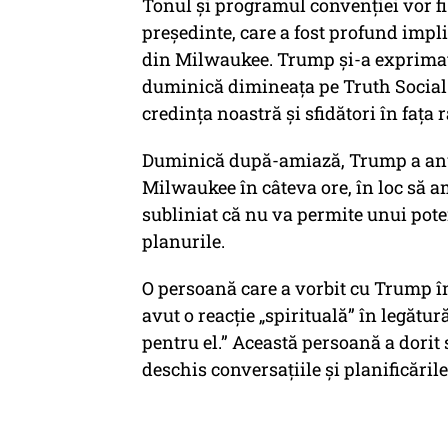
Tonul și programul convenției vor fi
președinte, care a fost profund impl
din Milwaukee. Trump și-a exprimat 
duminică dimineața pe Truth Social c
credința noastră și sfidători în fața r
Duminică după-amiază, Trump a anun
Milwaukee în câteva ore, în loc să a
subliniat că nu va permite unui pot
planurile.
O persoană care a vorbit cu Trump în
avut o reacție „spirituală” în legătură
pentru el.” Această persoană a dori
deschis conversațiile și planificările