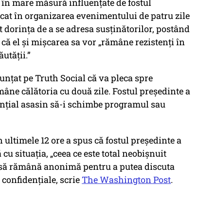
 în mare măsură influențate de fostul
icat în organizarea evenimentului de patru zile
dorința de a se adresa susținătorilor, postând
ă el și mișcarea sa vor „rămâne rezistenți în
ăutății.”
țat pe Truth Social că va pleca spre
mâne călătoria cu două zile. Fostul președinte a
ențial asasin să-i schimbe programul sau
 ultimele 12 ore a spus că fostul președinte a
 cu situația, „ceea ce este total neobișnuit
t să rămână anonimă pentru a putea discuta
 confidențiale, scrie
The Washington Post
.