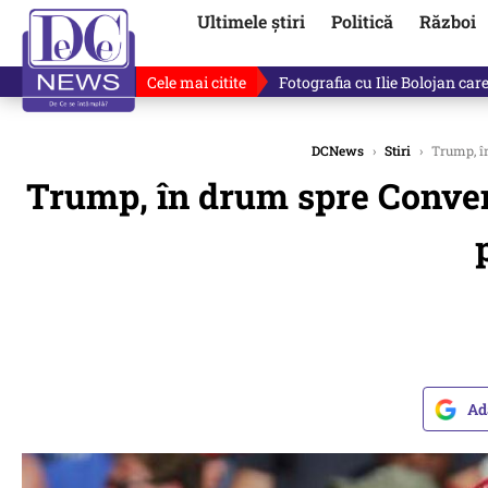
Ultimele știri
Politică
Război
Cele mai citite
Răzvan Dumitrescu îi cere scuze
DCNews
›
Stiri
›
Trump, în
Trump, în drum spre Conven
Ad