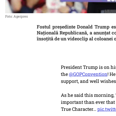
Foto: Agerpres
Fostul președinte Donald Trump e
Națională Republicană, a anunțat co
însoțită de un videoclip al coloanei 
President Trump is on hi
the
@GOPConvention
! He
support, and well wishes 
As he said this morning, 
important than ever that
True Character…
pic.twi