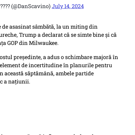
?????? (@DanScavino)
July 14, 2024
e de asasinat sâmbătă, la un miting din
 ureche, Trump a declarat că se simte bine și că
ința GOP din Milwaukee.
 fostul președinte, a adus o schimbare majoră în
 element de incertitudine în planurile pentru
n această săptămână, ambele partide
c a națiunii.