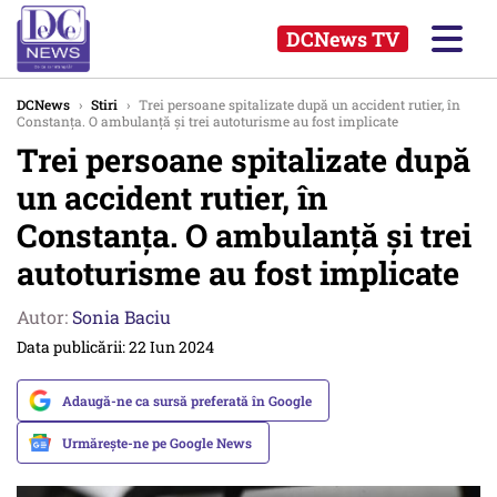
DCNews TV
DCNews
›
Stiri
›
Trei persoane spitalizate după un accident rutier, în
Constanța. O ambulanță și trei autoturisme au fost implicate
Trei persoane spitalizate după
un accident rutier, în
Constanța. O ambulanță și trei
autoturisme au fost implicate
Autor:
Sonia Baciu
Data publicării: 22 Iun 2024
Adaugă-ne ca sursă preferată în Google
Urmărește-ne pe Google News