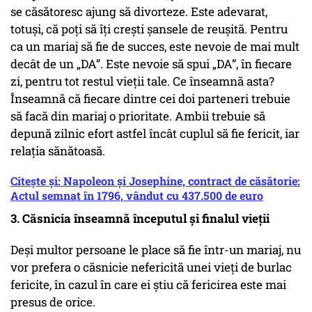
se căsătoresc ajung să divorteze. Este adevarat,
totuși, că poți să îți crești șansele de reușită. Pentru
ca un mariaj să fie de succes, este nevoie de mai mult
decât de un „DA”. Este nevoie să spui „DA”, în fiecare
zi, pentru tot restul vieții tale. Ce înseamnă asta?
Înseamnă că fiecare dintre cei doi parteneri trebuie
să facă din mariaj o prioritate. Ambii trebuie să
depună zilnic efort astfel încât cuplul să fie fericit, iar
relația sănătoasă.
Citește și: Napoleon și Josephine, contract de căsătorie:
Actul semnat în 1796, vândut cu 437.500 de euro
3. Căsnicia înseamnă începutul și finalul vieții
Deși multor persoane le place să fie într-un mariaj, nu
vor prefera o căsnicie nefericită unei vieți de burlac
fericite, în cazul în care ei știu că fericirea este mai
presus de orice.