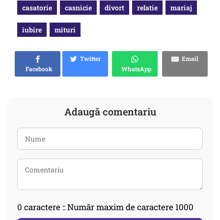
casatorie
casnicie
divort
relatie
mariaj
iubire
mituri
Twitter
Email
Facebook
WhatsApp
Adaugă comentariu
0
caractere :: Număr maxim de caractere 1000