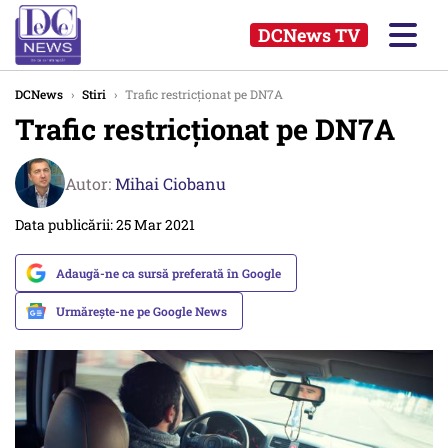
DCNews TV
DCNews
›
Stiri
›
Trafic restricţionat pe DN7A
Trafic restricţionat pe DN7A
Autor:
Mihai Ciobanu
Data publicării: 25 Mar 2021
Adaugă-ne ca sursă preferată în Google
Urmărește-ne pe Google News