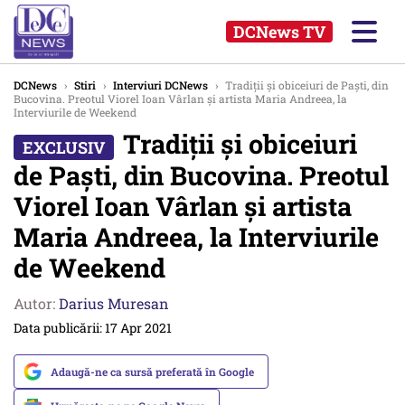
DCNews TV
DCNews
›
Stiri
›
Interviuri DCNews
›
Tradiții și obiceiuri de Paști, din
Bucovina. Preotul Viorel Ioan Vârlan și artista Maria Andreea, la
Interviurile de Weekend
Tradiții și obiceiuri
de Paști, din Bucovina. Preotul
Viorel Ioan Vârlan și artista
Maria Andreea, la Interviurile
de Weekend
Autor:
Darius Muresan
Data publicării: 17 Apr 2021
Adaugă-ne ca sursă preferată în Google