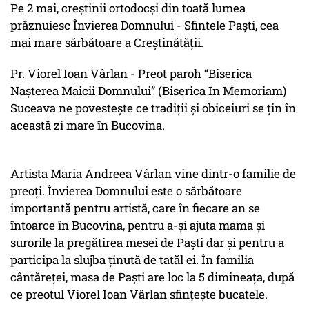
Pe 2 mai, creştinii ortodocşi din toată lumea
prăznuiesc Învierea Domnului - Sfintele Paști, cea
mai mare sărbătoare a Creştinătăţii.
Pr. Viorel Ioan Vârlan - Preot paroh “Biserica
Nașterea Maicii Domnului” (Biserica In Memoriam)
Suceava ne povestește ce tradiții și obiceiuri se țin în
această zi mare în Bucovina.
Artista Maria Andreea Vârlan vine dintr-o familie de
preoți. Învierea Domnului este o sărbătoare
importantă pentru artistă, care în fiecare an se
întoarce în Bucovina, pentru a-și ajuta mama și
surorile la pregătirea mesei de Paști dar și pentru a
participa la slujba ținută de tatăl ei. În familia
cântăreței, masa de Paști are loc la 5 dimineața, după
ce preotul Viorel Ioan Vârlan sfințește bucatele.