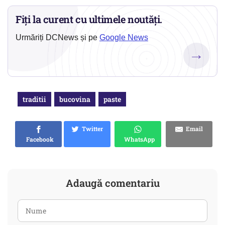
Fiți la curent cu ultimele noutăți.
Urmăriți DCNews și pe
Google News
→
traditii
bucovina
paste
Twitter
Email
Facebook
WhatsApp
Adaugă comentariu