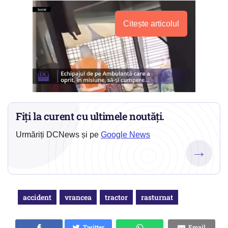
Citește articolul
Fiți la curent cu ultimele noutăți.
Urmăriți DCNews și pe
Google News
→
accident
vrancea
tractor
rasturnat
Twitter
Email