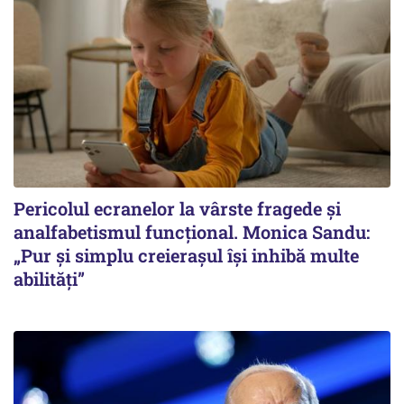
Pericolul ecranelor la vârste fragede și
analfabetismul funcțional. Monica Sandu:
„Pur și simplu creierașul își inhibă multe
abilități”