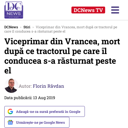
DCNews TV
DCNews
›
Stiri
›
Viceprimar din Vrancea, mort după ce tractorul pe
care îl conducea s-a răsturnat peste el
Viceprimar din Vrancea, mort
după ce tractorul pe care îl
conducea s-a răsturnat peste
el
Autor:
Florin Răvdan
Data publicării: 13 Aug 2019
Adaugă-ne ca sursă preferată în Google
Urmărește-ne pe Google News