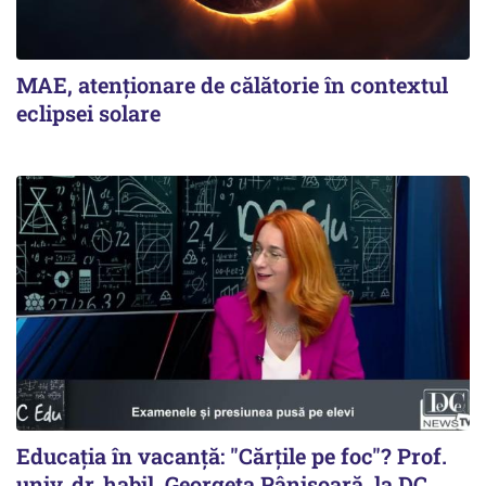
MAE, atenționare de călătorie în contextul
eclipsei solare
Educația în vacanță: "Cărțile pe foc"? Prof.
univ. dr. habil. Georgeta Pânișoară, la DC