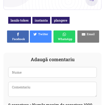
laszlo tokes
instanta
plangere
Twitter
Email
Facebook
WhatsApp
Adaugă comentariu
0
caractere :: Număr maxim de caractere 1000