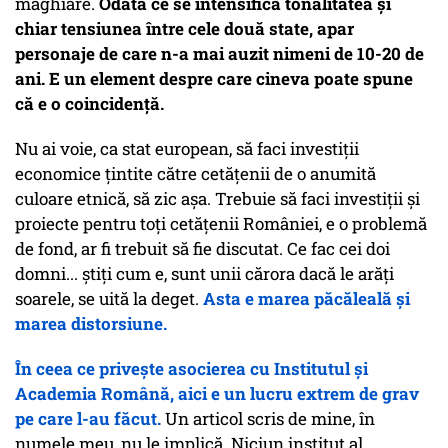
maghiare.
Odată ce se intensifică tonalitatea și
chiar tensiunea între cele două state, apar
personaje de care n-a mai auzit nimeni de 10-20 de
ani. E un element despre care cineva poate spune
că e o coincidență.
Nu ai voie, ca stat european, să faci investiții
economice țintite către cetățenii de o anumită
culoare etnică, să zic așa. Trebuie să faci investiții și
proiecte pentru toți cetățenii României, e o problemă
de fond, ar fi trebuit să fie discutat. Ce fac cei doi
domni... știți cum e, sunt unii cărora dacă le arăți
soarele, se uită la deget.
Asta e marea păcăleală și
marea distorsiune.
În ceea ce privește asocierea cu Institutul și
Academia Română, aici e un lucru extrem de grav
pe care l-au făcut.
Un articol scris de mine, în
numele meu, nu le implică. Niciun institut al