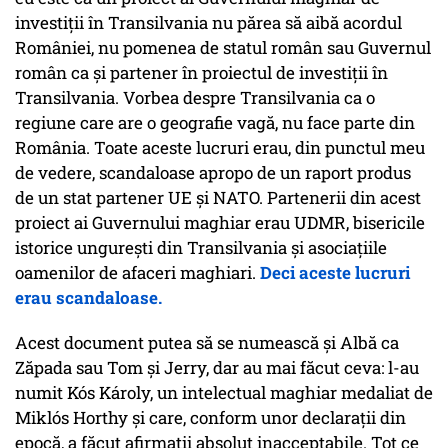
investiții în Transilvania nu părea să aibă acordul
României, nu pomenea de statul român sau Guvernul
român ca și partener în proiectul de investiții în
Transilvania. Vorbea despre Transilvania ca o
regiune care are o geografie vagă, nu face parte din
România. Toate aceste lucruri erau, din punctul meu
de vedere, scandaloase apropo de un raport produs
de un stat partener UE și NATO. Partenerii din acest
proiect ai Guvernului maghiar erau UDMR, bisericile
istorice ungurești din Transilvania și asociațiile
oamenilor de afaceri maghiari.
Deci aceste lucruri
erau scandaloase.
Acest document putea să se numească și Albă ca
Zăpada sau Tom și Jerry, dar au mai făcut ceva: l-au
numit Kós Károly, un intelectual maghiar medaliat de
Miklós Horthy și care, conform unor declarații din
epocă, a făcut afirmații absolut inacceptabile. Tot ce