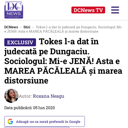
DCNews TV
DCNews
›
Stiri
›
Tokes l-a dat în judecată pe Dungaciu. Sociologul: Mi-
e JENĂ! Asta e MAREA PĂCĂLEALĂ și marea distorsiune
Tokes l-a dat în
judecată pe Dungaciu.
Sociologul: Mi-e JENĂ! Asta e
MAREA PĂCĂLEALĂ și marea
distorsiune
Autor:
Roxana Neagu
Data publicării: 05 Iun 2020
Adaugă-ne ca sursă preferată în Google