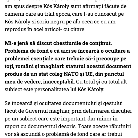
am spus despre Kós Károly sunt afirmații făcute de
oamenii care au trăit epoca, care l-au cunoscut pe
Kós Károly și scriu negru pe alb ceea ce eu am
reprodus în acel articol- cu citare.
Mi-e jenă să discut chestiunile de conținut.
Problema de fond e că aici se încearcă o ocultare a
problemei esențiale care trebuie să-i preocupe pe
toți, români și maghiari: statutul acestui document
produs de un stat coleg NATO și UE, din punctul
meu de vedere, inacceptabil.
Cu totul și cu totul alt
subiect este personalitatea lui Kós Károly.
Se încearcă și ocultarea documentului și gestului
făcut de Guvernul maghiar, prin deturnarea discuției
pe un subiect care este important, dar minor în
raport cu documentul descris. Toate aceste răbufniri
vor să ascundă o problemă de fond care ar trebui