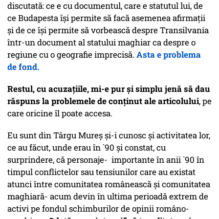
discutată: ce e cu documentul, care e statutul lui, de
ce Budapesta își permite să facă asemenea afirmații
și de ce își permite să vorbească despre Transilvania
într-un document al statului maghiar ca despre o
regiune cu o geografie imprecisă.
Asta e problema
de fond.
Restul, cu acuzațiile, mi-e pur și simplu jenă să dau
răspuns la problemele de conținut ale articolului
, pe
care oricine îl poate accesa.
Eu sunt din Târgu Mureș și-i cunosc și activitatea lor,
ce au făcut, unde erau în `90 și constat, cu
surprindere, că personaje- importante în anii `90 în
timpul conflictelor sau tensiunilor care au existat
atunci între comunitatea românească și comunitatea
maghiară- acum devin în ultima perioadă extrem de
activi pe fondul schimburilor de opinii româno-