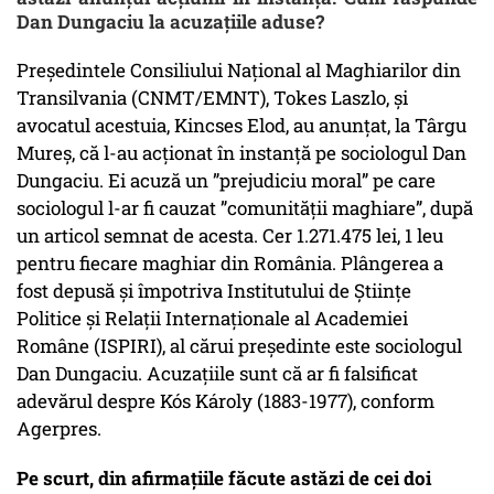
Dan Dungaciu la acuzațiile aduse?
Președintele Consiliului Naţional al Maghiarilor din
Transilvania (CNMT/EMNT), Tokes Laszlo, şi
avocatul acestuia, Kincses Elod, au anunţat, la Târgu
Mureș, că l-au acționat în instanță pe sociologul Dan
Dungaciu. Ei acuză un ”prejudiciu moral” pe care
sociologul l-ar fi cauzat ”comunității maghiare”, după
un articol semnat de acesta. Cer 1.271.475 lei, 1 leu
pentru fiecare maghiar din România. Plângerea a
fost depusă și împotriva Institutului de Ştiinţe
Politice şi Relaţii Internaţionale al Academiei
Române (ISPIRI), al cărui preşedinte este sociologul
Dan Dungaciu. Acuzațiile sunt că ar fi falsificat
adevărul despre Kós Károly (1883-1977), conform
Agerpres.
Pe scurt, din afirmațiile făcute astăzi de cei doi