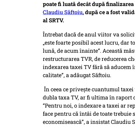
poate fi luată decât după finalizarea
Claudiu Săftoiu
, după ce a fost vali
al SRTV.
Întrebat dacă de anul viitor va solic
„este foarte posibil acest lucru, dar 
lună, de acum înainte”. Această măs
restructurarea TVR, de reducerea che
indexarea taxei TV fără să aducem î
calitate”, a adăugat Săftoiu.
În ceea ce priveşte cuantumul taxei t
dubla taxa TV, ar fi ultima în raport
“Pentru noi, o indexare a taxei ar r
face pentru că întâi de toate trebuie
economisească”, a insistat Claudiu S