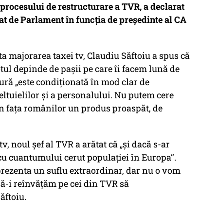
 procesului de restructurare a TVR, a declarat
dat de Parlament în funcția de preşedinte al CA
ita majorarea taxei tv, Claudiu Săftoiu a spus că
totul depinde de paşii pe care îi facem lună de
ură „este condiţionată în mod clar de
ltuielilor şi a personalului. Nu putem cere
n faţa românilor un produs proaspăt, de
v, noul şef al TVR a arătat că „şi dacă s-ar
 cu cuantumului cerut populaţiei în Europa”.
eprezenta un suflu extraordinar, dar nu o vom
 să-i reînvăţăm pe cei din TVR să
ăftoiu.