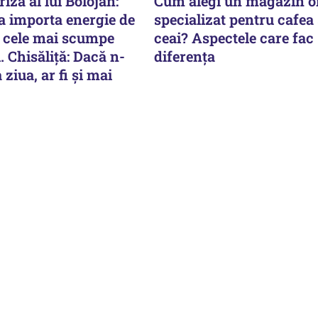
iză al lui Bolojan:
Cum alegi un magazin o
 importa energie de
specializat pentru cafea 
n cele mai scumpe
ceai? Aspectele care fac
i. Chisăliță: Dacă n-
diferența
ziua, ar fi și mai