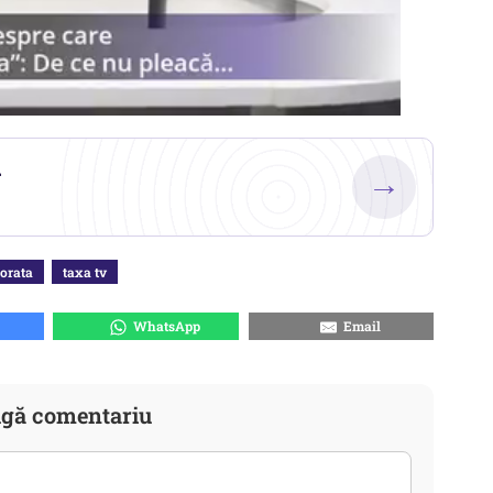
.
→
orata
taxa tv
WhatsApp
Email
gă comentariu