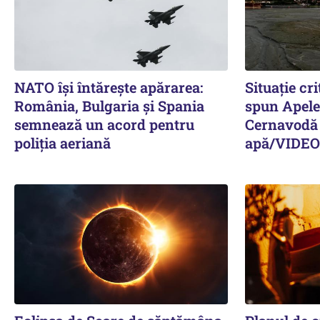
NATO își întărește apărarea:
Situație cr
România, Bulgaria și Spania
spun Apel
semnează un acord pentru
Cernavodă ș
poliția aeriană
apă/VIDEO