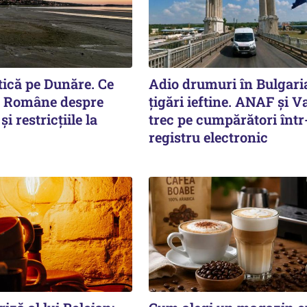
itică pe Dunăre. Ce
Adio drumuri în Bulgari
e Române despre
țigări ieftine. ANAF și V
i restricțiile la
trec pe cumpărători înt
registru electronic