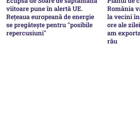
Eclipsa de Soare de săptămâna
Planul de cr
viitoare pune în alertă UE.
România va
Rețeaua europeană de energie
la vecini î
se pregătește pentru "posibile
ore ale zile
repercusiuni"
am exporta 
rău