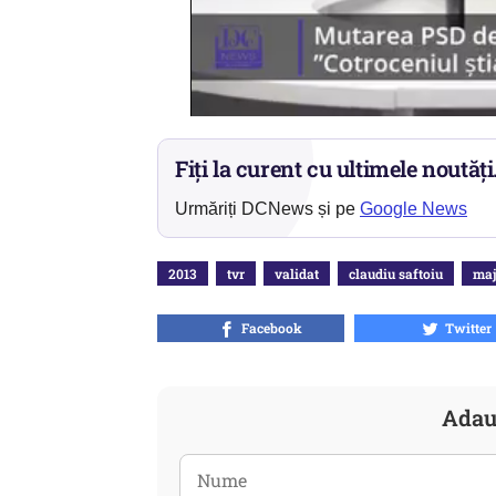
Fiți la curent cu ultimele noutăți
Urmăriți DCNews și pe
Google News
2013
tvr
validat
claudiu saftoiu
maj
Facebook
Twitter
Adau