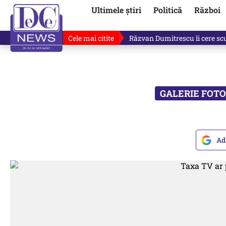
Ultimele știri
Politică
Război
Cele mai citite
Răzvan Dumitrescu îi cere scuze
Ad