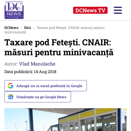
DCNews TV
DCNews
›
Stiri
›
Taxare pod Fetești. CNAIR: măsuri pentru
minivacanță
Taxare pod Fetești. CNAIR:
măsuri pentru minivacanță
Autor:
Vlad Manolache
Data publicării: 14 Aug 2018
Adaugă-ne ca sursă preferată în Google
Urmărește-ne pe Google News