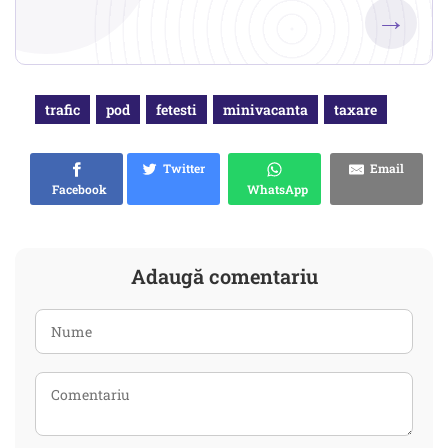
→
trafic
pod
fetesti
minivacanta
taxare
Twitter
Email
Facebook
WhatsApp
Adaugă comentariu