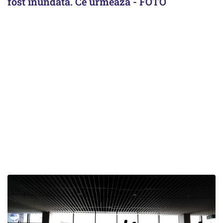
fost inundată. Ce urmează - FOTO