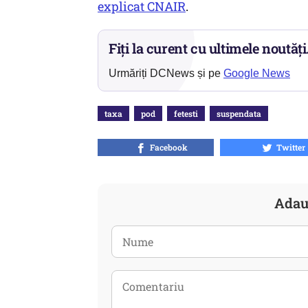
explicat CNAIR
.
Fiți la curent cu ultimele noutăți
Urmăriți DCNews și pe
Google News
taxa
pod
fetesti
suspendata
Facebook
Twitter
Adau