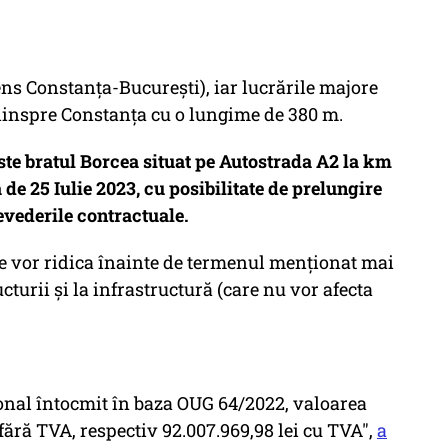
ens Constanța-București), iar lucrările majore
 dinspre Constanța cu o lungime de 380 m.
este bratul Borcea situat pe Autostrada A2 la km
de 25 Iulie 2023, cu posibilitate de prelungire
evederile contractuale.
 se vor ridica înainte de termenul menționat mai
cturii și la infrastructură (care nu vor afecta
ional întocmit în baza OUG 64/2022, valoarea
 fără TVA, respectiv 92.007.969,98 lei cu TVA",
a