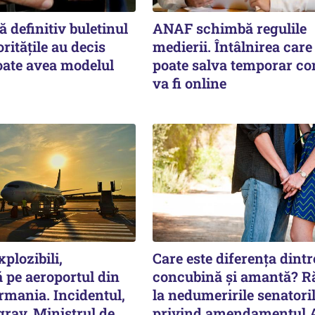
 definitiv buletinul
ANAF schimbă regulile
ritățile au decis
medierii. Întâlnirea care 
oate avea modelul
poate salva temporar co
va fi online
plozibili,
Care este diferența dintr
 pe aeroportul din
concubină și amantă? 
rmania. Incidentul,
la nedumeririle senatori
rav. Ministrul de
privind amendamentul 