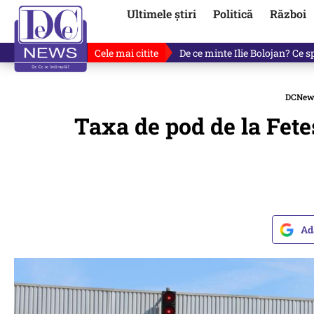
Ultimele știri
Politică
Război
Cele mai citite
De ce a mințit Ilie Bolojan? V
DCNew
Taxa de pod de la Feteș
Ad