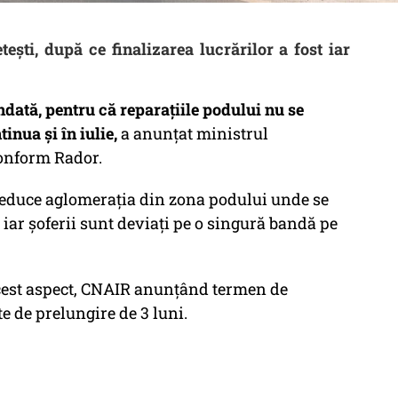
ești, după ce finalizarea lucrărilor a fost iar
ndată, pentru că reparaţiile podului nu se
inua şi în iulie,
a anunţat ministrul
conform Rador.
reduce aglomeraţia din zona podului unde se
iar şoferii sunt deviaţi pe o singură bandă pe
acest aspect, CNAIR anunțând termen de
ate de prelungire de 3 luni.