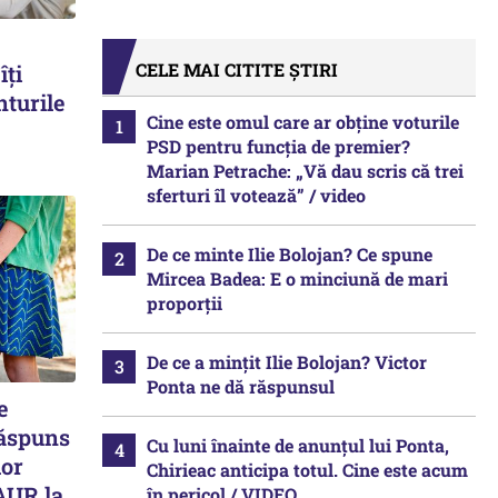
CELE MAI CITITE ȘTIRI
îți
nturile
Cine este omul care ar obține voturile
PSD pentru funcția de premier?
Marian Petrache: „Vă dau scris că trei
sferturi îl votează” / video
De ce minte Ilie Bolojan? Ce spune
Mircea Badea: E o minciună de mari
proporții
De ce a mințit Ilie Bolojan? Victor
Ponta ne dă răspunsul
e
Răspuns
Cu luni înainte de anunțul lui Ponta,
lor
Chirieac anticipa totul. Cine este acum
AUR la
în pericol / VIDEO