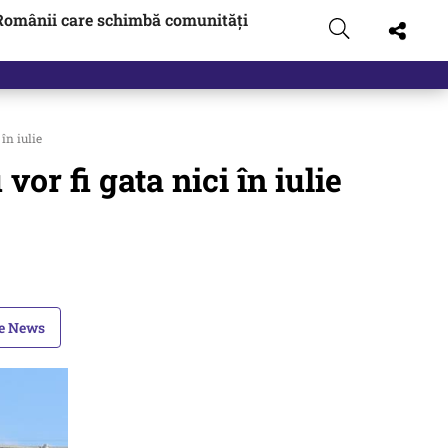
Românii care schimbă comunități
în iulie
or fi gata nici în iulie
le News