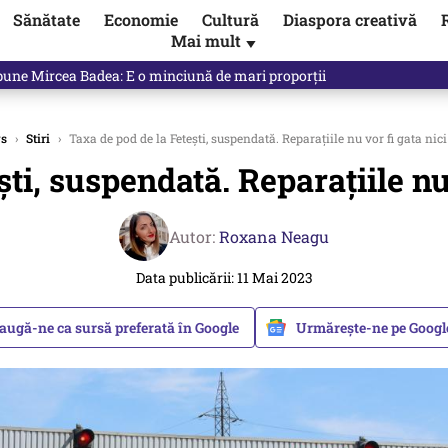
Sănătate
Economie
Cultură
Diaspora creativă
Mai mult
▼
ictor Ponta ne dă răspunsul
s
›
Stiri
›
Taxa de pod de la Fetești, suspendată. Reparațiile nu vor fi gata nici 
ti, suspendată. Reparațiile nu v
Autor:
Roxana Neagu
Data publicării: 11 Mai 2023
augă-ne ca sursă preferată în Google
Urmărește-ne pe Goog