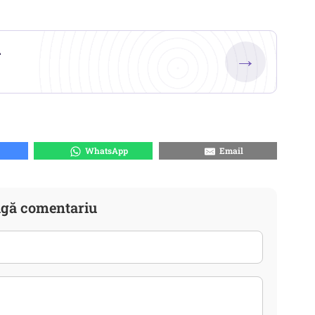
.
→
WhatsApp
Email
gă comentariu