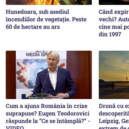
Hunedoara, sub asediul
Când expiră
incendiilor de vegetație. Peste
vechi? Auto
60 de hectare au ars
cine mai p
din 1997
Cum a ajuns România în crize
Dronă cu ex
suprapuse? Eugen Teodorovici
descoperită
răspunde la ”Ce se întâmplă?” -
Leipzig, Ge
VIDEO
extrem de g