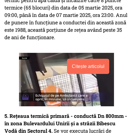
termic pentru apă caldă şi încălzire către 8 puncte
termice (65 blocuri) din data de 05 martie 2025, ora
09:00, până în data de 07 martie 2025, ora 23:00. Anul
de punere în funcțiune a conductei din această zonă
este 1988, această porțiune de rețea având peste 35
de ani de funcționare.
Citește articolul
5. Rețeaua termică primară - conductă Dn 800mm -
în zona Bulevardului Unirii și a străzii Bibescu
Vodă din Sectorul 4.
Se vor executa lucrări de