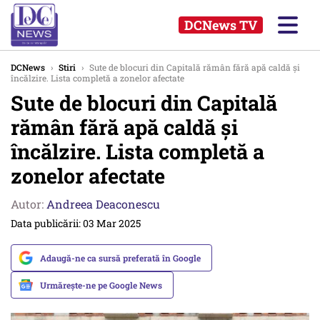
DCNews TV
DCNews
›
Stiri
›
Sute de blocuri din Capitală rămân fără apă caldă și
încălzire. Lista completă a zonelor afectate
Sute de blocuri din Capitală
rămân fără apă caldă și
încălzire. Lista completă a
zonelor afectate
Autor:
Andreea Deaconescu
Data publicării: 03 Mar 2025
Adaugă-ne ca sursă preferată în Google
Urmărește-ne pe Google News