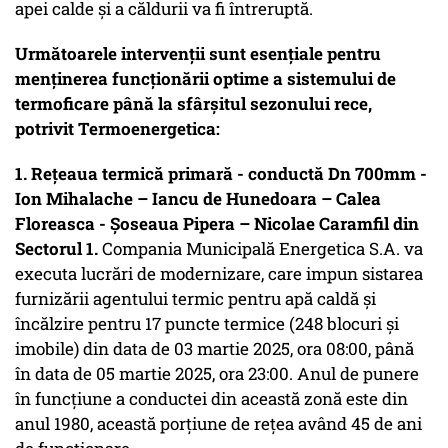
apei calde și a căldurii va fi întreruptă.
Următoarele intervenții sunt esențiale pentru
menținerea funcționării optime a sistemului de
termoficare până la sfârșitul sezonului rece,
potrivit Termoenergetica:
1. Rețeaua termică primară - conductă Dn 700mm -
Ion Mihalache – Iancu de Hunedoara – Calea
Floreasca - Șoseaua Pipera – Nicolae Caramfil din
Sectorul 1.
Compania Municipală Energetica S.A. va
executa lucrări de modernizare, care impun sistarea
furnizării agentului termic pentru apă caldă și
încălzire pentru 17 puncte termice (248 blocuri și
imobile) din data de 03 martie 2025, ora 08:00, până
în data de 05 martie 2025, ora 23:00. Anul de punere
în funcțiune a conductei din această zonă este din
anul 1980, această porțiune de rețea având 45 de ani