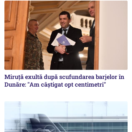
Miruță exultă după scufundarea barjelor în
Dunăre: "Am câștigat opt centimetri"