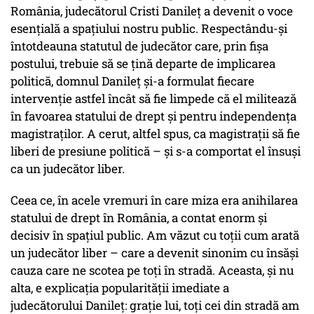
România, judecătorul Cristi Danileț a devenit o voce
esențială a spațiului nostru public. Respectându-și
întotdeauna statutul de judecător care, prin fișa
postului, trebuie să se țină departe de implicarea
politică, domnul Danileț și-a formulat fiecare
intervenție astfel încât să fie limpede că el militează
în favoarea statului de drept și pentru independența
magistraților. A cerut, altfel spus, ca magistrații să fie
liberi de presiune politică – și s-a comportat el însuși
ca un judecător liber.
Ceea ce, în acele vremuri în care miza era anihilarea
statului de drept în România, a contat enorm și
decisiv în spațiul public. Am văzut cu toții cum arată
un judecător liber – care a devenit sinonim cu însăși
cauza care ne scotea pe toți în stradă. Aceasta, și nu
alta, e explicația popularității imediate a
judecătorului Danileț: grație lui, toți cei din stradă am