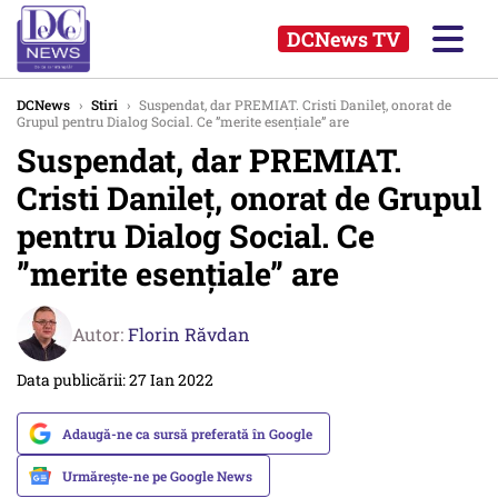
DCNews TV
DCNews
›
Stiri
›
Suspendat, dar PREMIAT. Cristi Danileț, onorat de
Grupul pentru Dialog Social. Ce ”merite esențiale” are
Suspendat, dar PREMIAT.
Cristi Danileț, onorat de Grupul
pentru Dialog Social. Ce
”merite esențiale” are
Autor:
Florin Răvdan
Data publicării: 27 Ian 2022
Adaugă-ne ca sursă preferată în Google
Urmărește-ne pe Google News