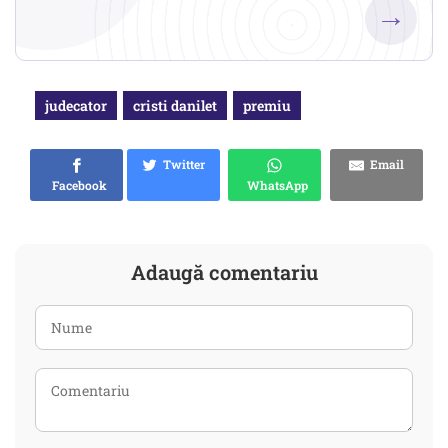
→
judecator
cristi danilet
premiu
Twitter
Email
Facebook
WhatsApp
Adaugă comentariu