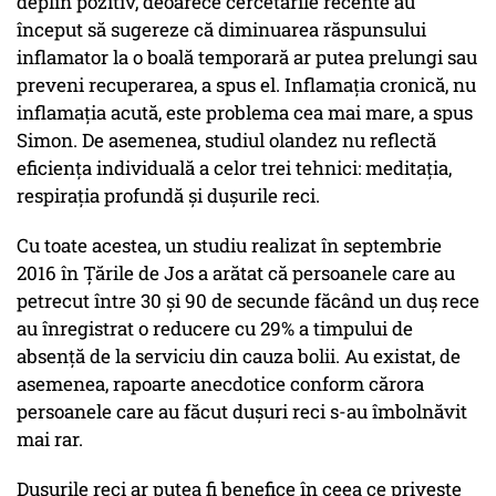
deplin pozitiv, deoarece cercetările recente au
început să sugereze că diminuarea răspunsului
inflamator la o boală temporară ar putea prelungi sau
preveni recuperarea, a spus el. Inflamația cronică, nu
inflamația acută, este problema cea mai mare, a spus
Simon. De asemenea, studiul olandez nu reflectă
eficiența individuală a celor trei tehnici: meditația,
respirația profundă și dușurile reci.
Cu toate acestea, un studiu realizat în septembrie
2016 în Țările de Jos a arătat că persoanele care au
petrecut între 30 și 90 de secunde făcând un duș rece
au înregistrat o reducere cu 29% a timpului de
absență de la serviciu din cauza bolii. Au existat, de
asemenea, rapoarte anecdotice conform cărora
persoanele care au făcut dușuri reci s-au îmbolnăvit
mai rar.
Dușurile reci ar putea fi benefice în ceea ce privește