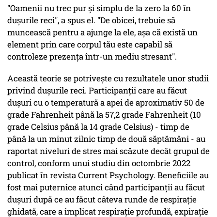
"Oamenii nu trec pur și simplu de la zero la 60 în
dușurile reci", a spus el. "De obicei, trebuie să
muncească pentru a ajunge la ele, așa că există un
element prin care corpul tău este capabil să
controleze prezența într-un mediu stresant".
Această teorie se potrivește cu rezultatele unor studii
privind dușurile reci. Participanții care au făcut
dușuri cu o temperatură a apei de aproximativ 50 de
grade Fahrenheit până la 57,2 grade Fahrenheit (10
grade Celsius până la 14 grade Celsius) - timp de
până la un minut zilnic timp de două săptămâni - au
raportat niveluri de stres mai scăzute decât grupul de
control, conform unui studiu din octombrie 2022
publicat în revista Current Psychology. Beneficiile au
fost mai puternice atunci când participanții au făcut
dușuri după ce au făcut câteva runde de respirație
ghidată, care a implicat respirație profundă, expirație