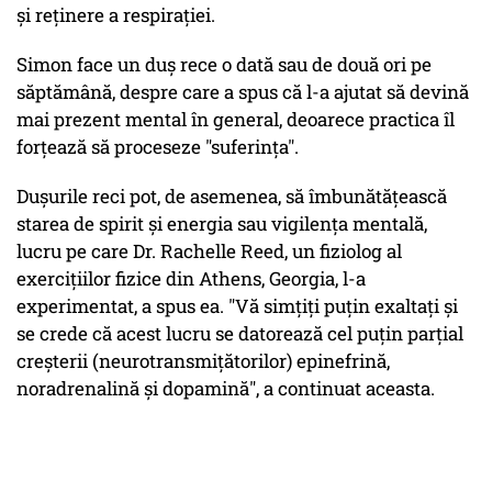
și reținere a respirației.
Simon face un duș rece o dată sau de două ori pe
săptămână, despre care a spus că l-a ajutat să devină
mai prezent mental în general, deoarece practica îl
forțează să proceseze "suferința".
Dușurile reci pot, de asemenea, să îmbunătățească
starea de spirit și energia sau vigilența mentală,
lucru pe care Dr. Rachelle Reed, un fiziolog al
exercițiilor fizice din Athens, Georgia, l-a
experimentat, a spus ea. "Vă simțiți puțin exaltați și
se crede că acest lucru se datorează cel puțin parțial
creșterii (neurotransmițătorilor) epinefrină,
noradrenalină și dopamină", a continuat aceasta.