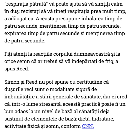
"respirația pătrată" vă poate ajuta să vă simțiți calm
în duș; rezistați să vă țineți respirația prea mult timp,
a adăugat ea. Aceasta presupune inhalarea timp de
patru secunde, menținerea timp de patru secunde,
expirarea timp de patru secunde și menținerea timp
de patru secunde.
Fiți atenți la reacțiile corpului dumneavoastră și la
orice semn că ar trebui să vă îndepărtați de frig, a
spus Reed.
Simon și Reed nu pot spune cu certitudine că
dușurile reci sunt o modalitate sigură de
îmbunătățire a stării generale de sănătate, dar ei cred
că, într-o lume stresantă, această practică poate fi un
bun adaos la un nivel de bază al sănătății deja
susținut de elementele de bază: dietă, hidratare,
activitate fizică și somn, conform
CNN.