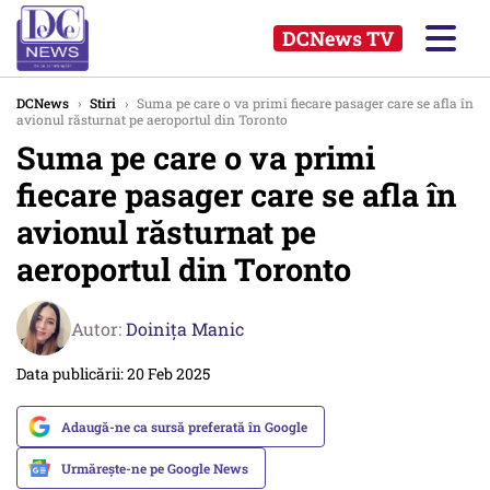
DCNews TV
DCNews
›
Stiri
›
Suma pe care o va primi fiecare pasager care se afla în
avionul răsturnat pe aeroportul din Toronto
Suma pe care o va primi
fiecare pasager care se afla în
avionul răsturnat pe
aeroportul din Toronto
Autor:
Doinița Manic
Data publicării: 20 Feb 2025
Adaugă-ne ca sursă preferată în Google
Urmărește-ne pe Google News