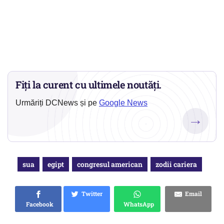
Fiți la curent cu ultimele noutăți.
Urmăriți DCNews și pe
Google News
→
sua
egipt
congresul american
zodii cariera
Twitter
Email
Facebook
WhatsApp