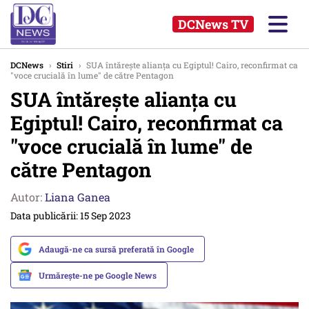
DCNews TV
DCNews
›
Stiri
›
SUA întărește alianța cu Egiptul! Cairo, reconfirmat ca
"voce crucială în lume" de către Pentagon
SUA întărește alianța cu
Egiptul! Cairo, reconfirmat ca
"voce crucială în lume" de
către Pentagon
Autor:
Liana Ganea
Data publicării: 15 Sep 2023
Adaugă-ne ca sursă preferată în Google
Urmărește-ne pe Google News