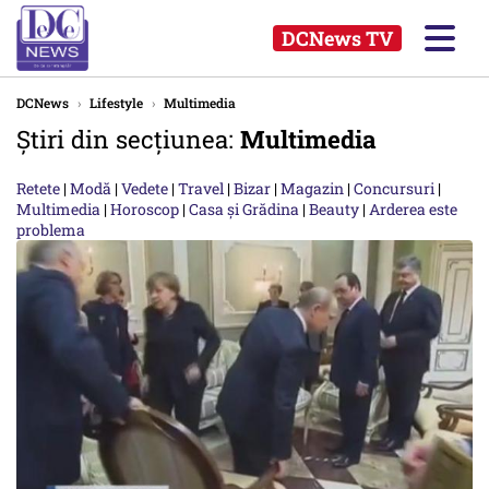
DCNews TV
DCNews
›
Lifestyle
›
Multimedia
Știri din secțiunea:
Multimedia
Retete
|
Modă
|
Vedete
|
Travel
|
Bizar
|
Magazin
|
Concursuri
|
Multimedia
|
Horoscop
|
Casa și Grădina
|
Beauty
|
Arderea este
problema