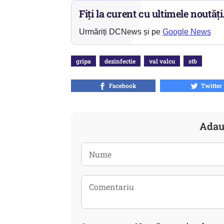
Fiți la curent cu ultimele noutăți
Urmăriți DCNews și pe
Google News
gripa
dezinfectie
val valcu
stb
Facebook
Twitter
Adau