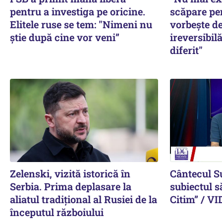
pentru a investiga pe oricine.
scăpare pe
Elitele ruse se tem: "Nimeni nu
vorbește de
știe după cine vor veni”
ireversibilă
diferit"
Zelenski, vizită istorică în
Cântecul S
Serbia. Prima deplasare la
subiectul s
aliatul tradițional al Rusiei de la
Citim” / V
începutul războiului