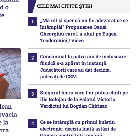
CELE MAI CITITE ȘTIRI
d o
te
„Mă uit și sper să nu fie adevărat ce se
întâmplă!“ Propunerea Oanei
Gheorghiu care l-a uluit pe Eugen
Teodorovici / video
Condamnat la patru ani de închisoare
fiindcă s-a apărat în instanță.
Judecătorii care au dat decizia,
judecați de CSM
Singurul lucru care l-ar putea clinti pe
Ilie Bolojan de la Palatul Victoria.
elean
Verdictul lui Bogdan Chirieac
ovacia
 la
Ce se întâmplă cu primul buletin
electronic, decizia luată astăzi de
rra
Guvern pentru toți românii