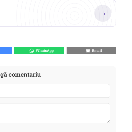
.
→
WhatsApp
Email
gă comentariu