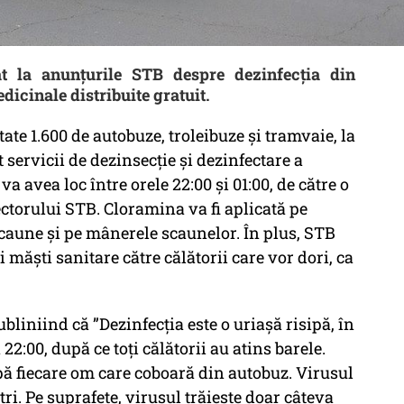
at la anunțurile STB despre dezinfecția din
dicinale distribuite gratuit.
te 1.600 de autobuze, troleibuze și tramvaie, la
t servicii de dezinsecție și dezinfectare a
va avea loc între orele 22:00 și 01:00, de către o
ctorului STB. Cloramina va fi aplicată pe
scaune și pe mânerele scaunelor. În plus, STB
 măști sanitare către călătorii care vor dori, ca
bliniind că ”Dezinfecția este o uriașă risipă, în
 22:00, după ce toți călătorii au atins barele.
upă fiecare om care coboară din autobuz. Virusul
ri. Pe suprafețe, virusul trăiește doar câteva