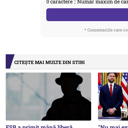
0
caractere :: Număr maxim de car
* Comentariile care co
CITEȘTE MAI MULTE DIN STIRI
FSB a primit mână liberă
"Nu mai ex