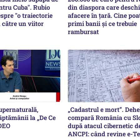
ntru Cuba". Rubio
din diaspora care deschi
spre "o traiectorie
afacere în țară. Cine poa
 către un viitor
primi banii și ce trebuie
rambursat
upernaturală,
„Cadastrul e mort”. Deh
ăptămânii la „De Ce
compară România cu Sl
IDEO
după atacul cibernetic de
ANCPI: când revine e-Te