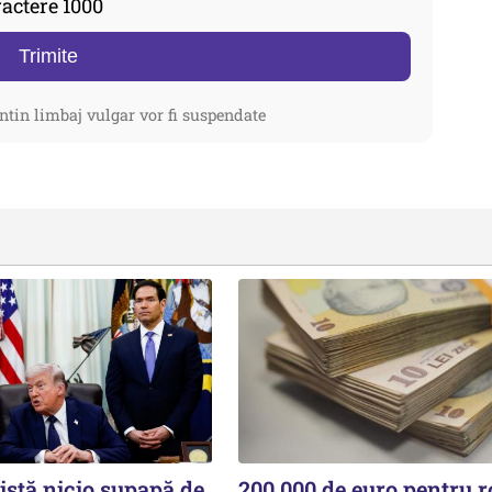
actere 1000
Trimite
ntin limbaj vulgar vor fi suspendate
istă nicio supapă de
200.000 de euro pentru 