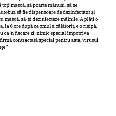
ă toți mască, să poarte mănuși, să se
 autobuz să fie dispensoare de dezinfectant și
u mască, să-și dezinfecteze mâinile. A plăti o
, la 6 ore după ce omul a călătorit, e o risipă.
ru ca-n fiecare zi, nimic special împotriva
o firmă contractată special pentru asta, virusul
țe.”