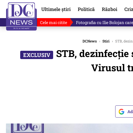
Ultimele știri
Politică
Război
Cri
Cele mai citite
Lucruri neștiute despre Mihai 
DCNews
›
Stiri
›
STB, dezinf
STB, dezinfecție 
Virusul t
Ad