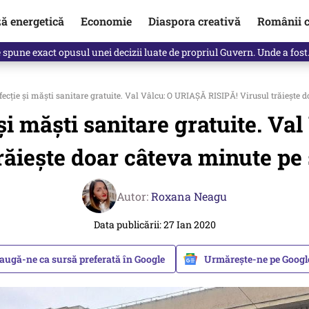
ză energetică
Economie
Diaspora creativă
Românii c
Vîrdol, dezvăluite de o colegă. Povestea pilotului militar dincolo de…
ecție și măști sanitare gratuite. Val Vâlcu: O URIAȘĂ RISIPĂ! Virusul trăiește 
și măști sanitare gratuite. V
răiește doar câteva minute pe
Autor:
Roxana Neagu
Data publicării: 27 Ian 2020
augă-ne ca sursă preferată în Google
Urmărește-ne pe Goog