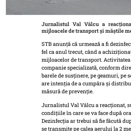
Jurnalistul Val Vâlcu a reacțion
mijloacele de transport și măștile me
STB anunță că urmează a fi dezinfecta
fel ca anul trecut, când a achiziționa
mijloacelor de transport. Activitatea 
companie specializată, conform dire
barele de susținere, pe geamuri, pe 
are intenția de a cumpăra și distribui
măsură de prevenție.
Jurnalistul Val Vâlcu a reacționat, su
condițiile în care se va face după ora
Dezinfecția ar trebui să fie făcută d
se transmite pe calea aerului la 2 met