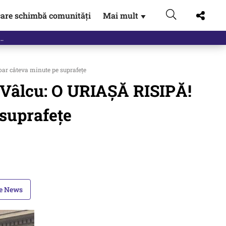
are schimbă comunități
Mai mult
▼
doar câteva minute pe suprafețe
al Vâlcu: O URIAȘĂ RISIPĂ!
 suprafețe
le News