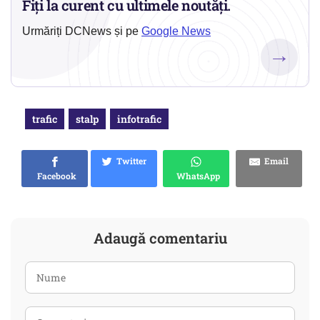
Fiți la curent cu ultimele noutăți.
Urmăriți DCNews și pe
Google News
→
trafic
stalp
infotrafic
Twitter
Email
Facebook
WhatsApp
Adaugă comentariu