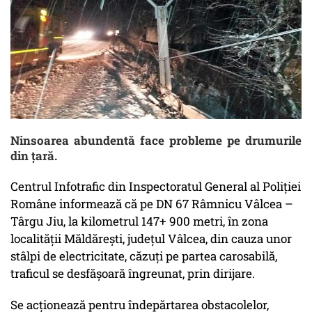
Ninsoarea abundentă face probleme pe drumurile
din ţară.
Centrul Infotrafic din Inspectoratul General al Poliției
Române informează că pe DN 67 Râmnicu Vâlcea –
Târgu Jiu, la kilometrul 147+ 900 metri, în zona
localității Măldărești, județul Vâlcea, din cauza unor
stâlpi de electricitate, căzuți pe partea carosabilă,
traficul se desfășoară îngreunat, prin dirijare.
Se acționează pentru îndepărtarea obstacolelor,