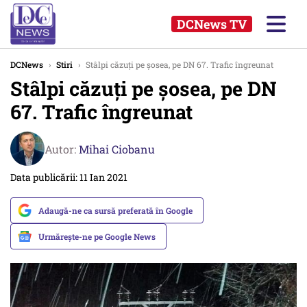
DCNews TV
DCNews
›
Stiri
›
Stâlpi căzuţi pe şosea, pe DN 67. Trafic îngreunat
Stâlpi căzuţi pe şosea, pe DN
67. Trafic îngreunat
Autor:
Mihai Ciobanu
Data publicării: 11 Ian 2021
Adaugă-ne ca sursă preferată în Google
Urmărește-ne pe Google News