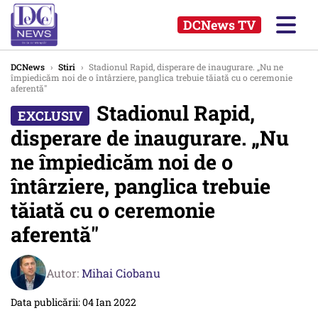
DCNews TV
DCNews
›
Stiri
›
Stadionul Rapid, disperare de inaugurare. „Nu ne
împiedicăm noi de o întârziere, panglica trebuie tăiată cu o ceremonie
aferentă"
Stadionul Rapid,
disperare de inaugurare. „Nu
ne împiedicăm noi de o
întârziere, panglica trebuie
tăiată cu o ceremonie
aferentă"
Autor:
Mihai Ciobanu
Data publicării: 04 Ian 2022