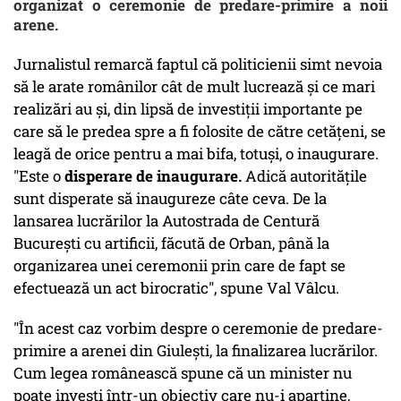
organizat o ceremonie de predare-primire a noii
arene.
Jurnalistul remarcă faptul că politicienii simt nevoia
să le arate românilor cât de mult lucrează şi ce mari
realizări au şi, din lipsă de investiţii importante pe
care să le predea spre a fi folosite de către cetăţeni, se
leagă de orice pentru a mai bifa, totuşi, o inaugurare.
"Este o
disperare de inaugurare.
Adică autorităţile
sunt disperate să inaugureze câte ceva. De la
lansarea lucrărilor la Autostrada de Centură
Bucureşti cu artificii, făcută de Orban, până la
organizarea unei ceremonii prin care de fapt se
efectuează un act birocratic", spune Val Vâlcu.
"În acest caz vorbim despre o ceremonie de predare-
primire a arenei din Giuleşti, la finalizarea lucrărilor.
Cum legea românească spune că un minister nu
poate investi într-un obiectiv care nu-i aparţine,