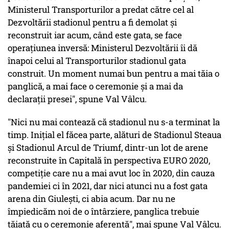
Ministerul Transporturilor a predat către cel al
Dezvoltării stadionul pentru a fi demolat şi
reconstruit iar acum, când este gata, se face
operaţiunea inversă: Ministerul Dezvoltării îi dă
înapoi celui al Transporturilor stadionul gata
construit. Un moment numai bun pentru a mai tăia o
panglică, a mai face o ceremonie şi a mai da
declaraţii presei", spune Val Vâlcu.
"Nici nu mai contează că stadionul nu s-a terminat la
timp. Iniţial el făcea parte, alături de Stadionul Steaua
şi Stadionul Arcul de Triumf, dintr-un lot de arene
reconstruite în Capitală în perspectiva EURO 2020,
competiţie care nu a mai avut loc în 2020, din cauza
pandemiei ci în 2021, dar nici atunci nu a fost gata
arena din Giuleşti, ci abia acum. Dar nu ne
împiedicăm noi de o întârziere, panglica trebuie
tăiată cu o ceremonie aferentă", mai spune Val Vâlcu.