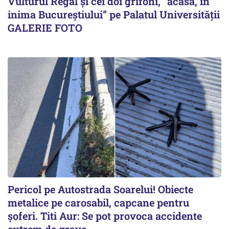
Vulturul Regal și cei doi grifoni, ”acasă, în
inima Bucureștiului” pe Palatul Universității
GALERIE FOTO
Pericol pe Autostrada Soarelui! Obiecte
metalice pe carosabil, capcane pentru
șoferi. Titi Aur: Se pot provoca accidente
extrem de grave