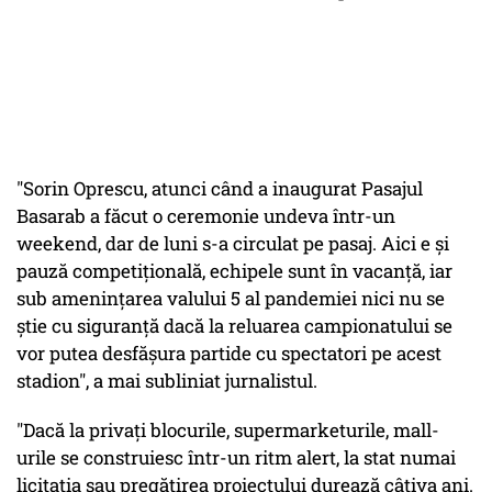
"Sorin Oprescu, atunci când a inaugurat Pasajul
Basarab a făcut o ceremonie undeva într-un
weekend, dar de luni s-a circulat pe pasaj. Aici e şi
pauză competiţională, echipele sunt în vacanţă, iar
sub ameninţarea valului 5 al pandemiei nici nu se
ştie cu siguranţă dacă la reluarea campionatului se
vor putea desfăşura partide cu spectatori pe acest
stadion", a mai subliniat jurnalistul.
"Dacă la privaţi blocurile, supermarketurile, mall-
urile se construiesc într-un ritm alert, la stat numai
licitaţia sau pregătirea proiectului durează câţiva ani.