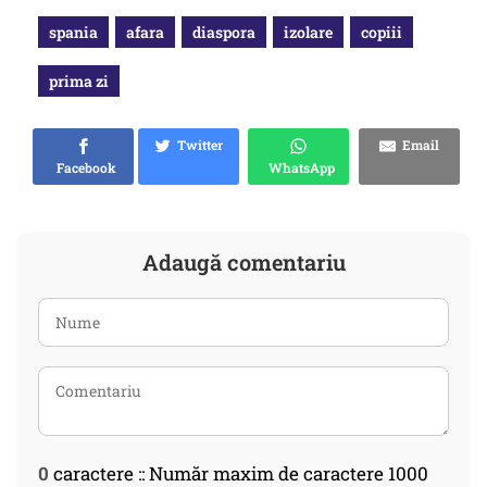
spania
afara
diaspora
izolare
copiii
prima zi
Twitter
Email
Facebook
WhatsApp
Adaugă comentariu
0
caractere :: Număr maxim de caractere 1000