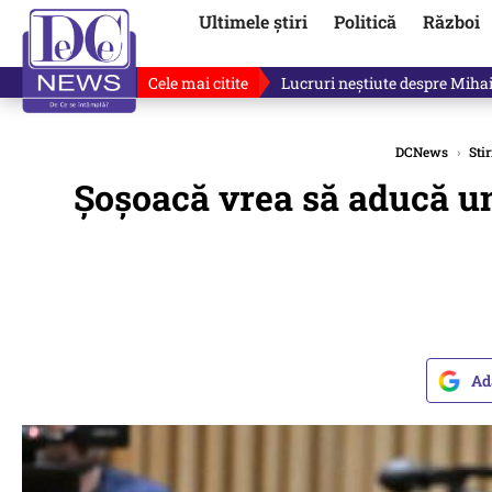
Ultimele știri
Politică
Război
Cele mai citite
Lucruri neștiute despre Mihai 
DCNews
›
Stir
Șoșoacă vrea să aducă un 
Ad