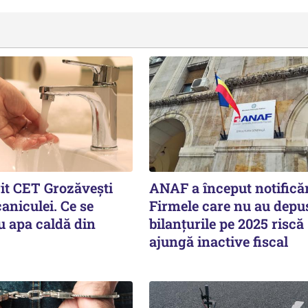
rit CET Grozăvești
ANAF a început notificăr
aniculei. Ce se
Firmele care nu au depu
u apa caldă din
bilanțurile pe 2025 riscă
ajungă inactive fiscal