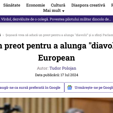
Sănătate
Economie
Cultură
Diaspora creativă
Mai mult
▼
Vîrdol, dezvăluite de o colegă. Povestea pilotului militar dincolo de…
i
›
Șoșoacă vrea să aducă un preot pentru a alunga "diavolii” și a sfinți Parl
preot pentru a alunga "diavoli
European
Autor:
Tudor Polojan
Data publicării: 17 Iul 2024
augă-ne ca sursă preferată în Google
Urmărește-ne pe Goog