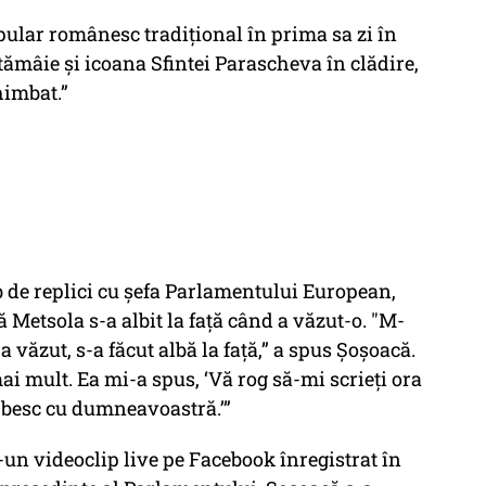
pular românesc tradițional în prima sa zi în
tămâie și icoana Sfintei Parascheva în clădire,
himbat.”
 de replici cu șefa Parlamentului European,
ă Metsola s-a albit la față când a văzut-o. "M-
ăzut, s-a făcut albă la față,” a spus Șoșoacă.
mai mult. Ea mi-a spus, ‘Vă rog să-mi scrieți ora
orbesc cu dumneavoastră.’”
-un videoclip live pe Facebook înregistrat în