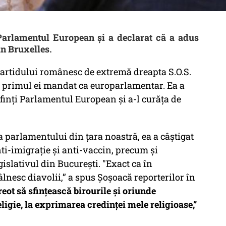
Parlamentul European și a declarat că a adus
in Bruxelles.
partidului românesc de extremă dreapta S.O.S.
u primul ei mandat ca europarlamentar. Ea a
finți Parlamentul European și a-l curăța de
 parlamentului din țara noastră, ea a câștigat
nti-imigrație și anti-vaccin, precum și
islativul din București. "Exact ca în
lnesc diavolii,” a spus Șoșoacă reporterilor în
eot să sfințească birourile și oriunde
ligie, la exprimarea credinței mele religioase,”