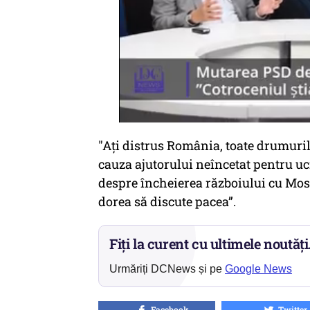
"Ați distrus România, toate drumuril
cauza ajutorului neîncetat pentru uc
despre încheierea războiului cu Mos
dorea să discute pacea”.
Fiți la curent cu ultimele noutăți
Urmăriți DCNews și pe
Google News
Facebook
Twitter