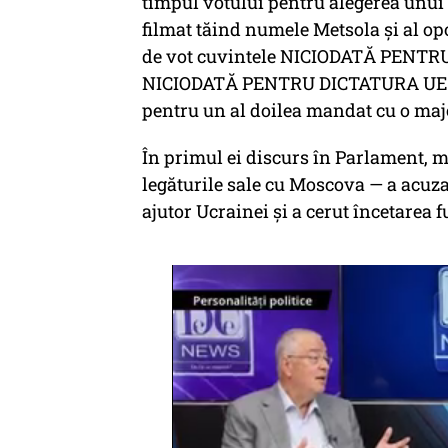
timpul votului pentru alegerea unui
filmat tăind numele Metsola și al op
de vot cuvintele NICIODATĂ PENT
NICIODATĂ PENTRU DICTATURA UE. În 
pentru un al doilea mandat cu o majo
În primul ei discurs în Parlament, mi
legăturile sale cu Moscova — a acuz
ajutor Ucrainei și a cerut încetarea 