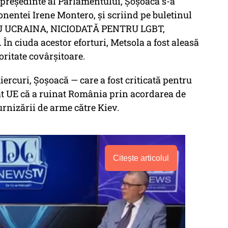
 președinte al Parlamentului, Șoșoacă s-a
onentei Irene Montero, și scriind pe buletinul
RU UCRAINA, NICIODATĂ PENTRU LGBT,
ciuda acestor eforturi, Metsola a fost aleasă
ritate covârșitoare.
ercuri, Șoșoacă — care a fost criticată pentru
at UE că a ruinat România prin acordarea de
furnizării de arme către Kiev.
Citește articolul