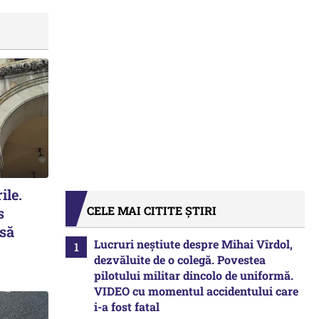
ile.
CELE MAI CITITE ȘTIRI
s
 să
Lucruri neștiute despre Mihai Vîrdol,
dezvăluite de o colegă. Povestea
pilotului militar dincolo de uniformă.
VIDEO cu momentul accidentului care
i-a fost fatal