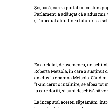
Șoșoacă, care a purtat un costum po
Parlament, a adăugat că a adus mir, 
și "imediat atitudinea tuturor s-a sc
Ea a relatat, de asemenea, un schimb
Roberta Metsola, în care a susținut c
am dus la doamna Metsola. Când m-a v
"I-am cerut o întâlnire, se albea tot 
la care doriți, și sunt deschisă să v
La începutul acestei săptămâni, într