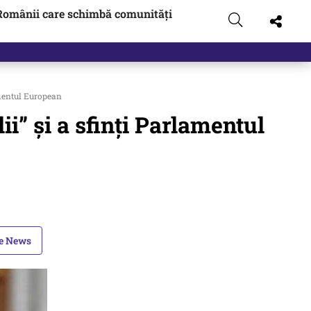
Românii care schimbă comunități
amentul European
i” și a sfinți Parlamentul
le News