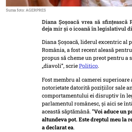
Sursa foto: AGERPRES
Diana Șoșoacă vrea să sfințească 
deja mir și o icoană în legislativul d
Diana Șoșoacă, liderul excentric al 
România, a fost recent aleasă pentr
propus să cheme un preot pentru a s
„diavoli”, scrie
Politico
.
Fost membru al camerei superioare a
notorietate datorită pozițiilor sale a
comportamentului ei disruptiv în leg
parlamentul românesc, și aici se întâ
această săptămână.
"Voi aduce un pr
altundeva pot. Este dreptul meu la re
a declarat ea
.