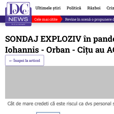
Ultimele știri
Politică
Război
Cri
Cele mai citite
Revine în scenă o propunere 
SONDAJ EXPLOZIV în pande
Iohannis - Orban - Cîțu a
← Înapoi la articol