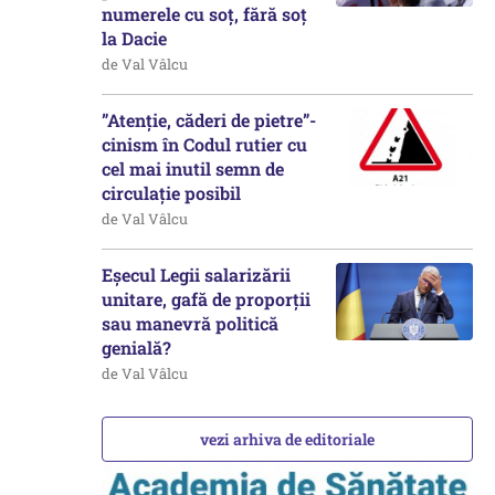
numerele cu soț, fără soț
la Dacie
de Val Vâlcu
”Atenție, căderi de pietre”-
cinism în Codul rutier cu
cel mai inutil semn de
circulație posibil
de Val Vâlcu
Eșecul Legii salarizării
unitare, gafă de proporții
sau manevră politică
genială?
de Val Vâlcu
vezi arhiva de editoriale