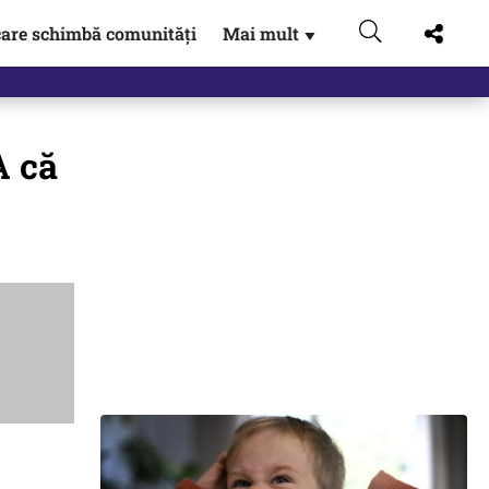
are schimbă comunități
Mai mult
▼
A că