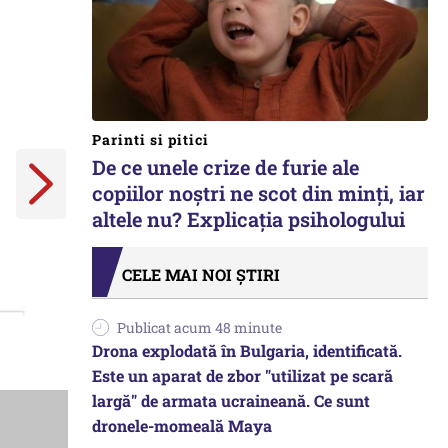
Parinti si pitici
De ce unele crize de furie ale
copiilor noștri ne scot din minți, iar
altele nu? Explicația psihologului
CELE MAI NOI ȘTIRI
Publicat acum 48 minute
Drona explodată în Bulgaria, identificată.
Este un aparat de zbor "utilizat pe scară
largă" de armata ucraineană. Ce sunt
dronele-momeală Maya