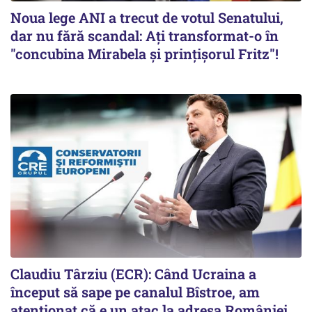
Noua lege ANI a trecut de votul Senatului,
dar nu fără scandal: Ați transformat-o în
"concubina Mirabela şi prinţişorul Fritz"!
Claudiu Târziu (ECR): Când Ucraina a
început să sape pe canalul Bîstroe, am
atenționat că e un atac la adresa României