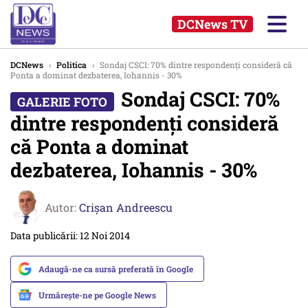
DCNews TV
DCNews
›
Politica
›
Sondaj CSCI: 70% dintre respondenți consideră că
Ponta a dominat dezbaterea, Iohannis - 30%
Sondaj CSCI: 70%
dintre respondenți consideră
că Ponta a dominat
dezbaterea, Iohannis - 30%
Autor:
Crişan Andreescu
Data publicării: 12 Noi 2014
Adaugă-ne ca sursă preferată în Google
Urmărește-ne pe Google News