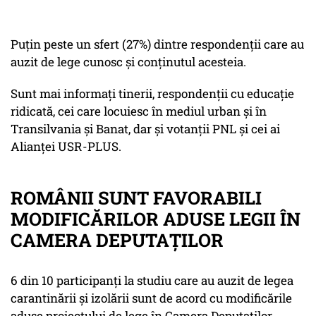
Puțin peste un sfert (27%) dintre respondenții care au
auzit de lege cunosc și conținutul acesteia.
Sunt mai informați tinerii, respondenții cu educație
ridicată, cei care locuiesc în mediul urban și în
Transilvania și Banat, dar și votanții PNL și cei ai
Alianței USR-PLUS.
ROMÂNII SUNT FAVORABILI
MODIFICĂRILOR ADUSE LEGII ÎN
CAMERA DEPUTAȚILOR
6 din 10 participanți la studiu care au auzit de legea
carantinării și izolării sunt de acord cu modificările
aduse proiectului de lege în Camera Deputaților,