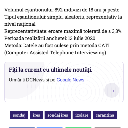
Volumul eșantionului: 892 indivizi de 18 ani și peste
Tipul eșantionului: simplu, aleatoriu, reprezentativ la
nivel național
Reprezentativitate: eroare maximă tolerată de ± 3,3%
Perioada realizării anchetei: 13 iulie 2020
Metoda: Datele au fost culese prin metoda CATI
(Computer Assisted Telephone Interviewing)
Fiți la curent cu ultimele noutăți.
Urmăriți DCNews și pe
Google News
→
sondaj
ires
sondaj ires
izolare
carantina