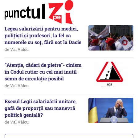
Legea salarizării pentru medici,
polițiști și profesori, la fel ca
numerele cu soț, fără soț la Dacie
de Val Vâlcu
”Atenție, căderi de pietre”- cinism
în Codul rutier cu cel mai inutil
semn de circulație posibil
de Val Vâlcu
Eșecul Legii salarizării unitare,
gafă de proporții sau manevră
politică genială?
de Val Vâlcu