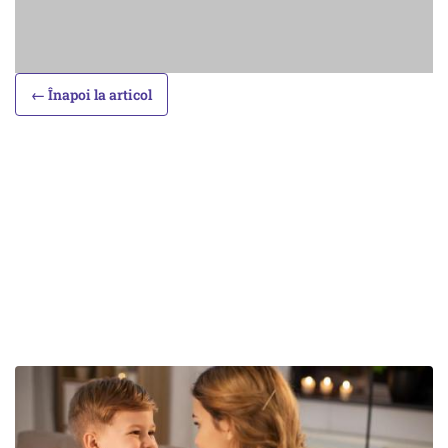
← Înapoi la articol