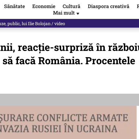
Sănătate
Economie
Cultură
Diaspora creativă
Mai mult
▼
, public, lui Ilie Bolojan / video
 reacție-surpriză în război
i să facă România. Procentele