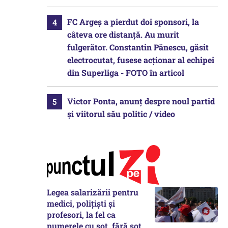
FC Argeș a pierdut doi sponsori, la
câteva ore distanță. Au murit
fulgerător. Constantin Pănescu, găsit
electrocutat, fusese acționar al echipei
din Superliga - FOTO în articol
Victor Ponta, anunț despre noul partid
și viitorul său politic / video
Legea salarizării pentru
medici, polițiști și
profesori, la fel ca
numerele cu soț, fără soț