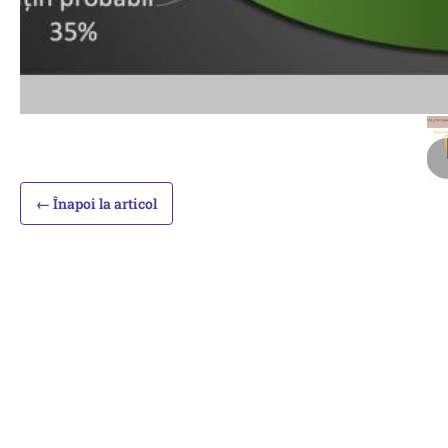
← Înapoi la articol