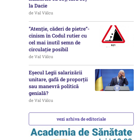
la Dacie
de Val Vâlcu
”Atenție, căderi de pietre”-
cinism în Codul rutier cu
cel mai inutil semn de
circulație posibil
de Val Vâlcu
Eșecul Legii salarizării
unitare, gafă de proporții
sau manevră politică
genială?
de Val Vâlcu
vezi arhiva de editoriale