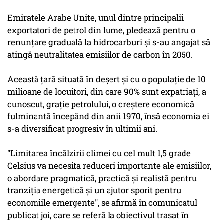
Emiratele Arabe Unite, unul dintre principalii
exportatori de petrol din lume, pledează pentru o
renunţare graduală la hidrocarburi şi s-au angajat să
atingă neutralitatea emisiilor de carbon în 2050.
Această ţară situată în deşert şi cu o populaţie de 10
milioane de locuitori, din care 90% sunt expatriaţi, a
cunoscut, graţie petrolului, o creştere economică
fulminantă începând din anii 1970, însă economia ei
s-a diversificat progresiv în ultimii ani.
"Limitarea încălzirii climei cu cel mult 1,5 grade
Celsius va necesita reduceri importante ale emisiilor,
o abordare pragmatică, practică şi realistă pentru
tranziţia energetică şi un ajutor sporit pentru
economiile emergente", se afirmă în comunicatul
publicat joi, care se referă la obiectivul trasat în