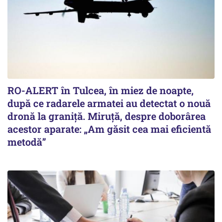
RO-ALERT în Tulcea, în miez de noapte,
după ce radarele armatei au detectat o nouă
dronă la graniță. Miruță, despre doborârea
acestor aparate: „Am găsit cea mai eficientă
metodă”