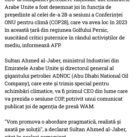
Arabe Unite a fost desemnat joi în funcţia de
preşedinte al celei de-a 28-a sesiuni a Conferinţei
ONU pentru climă (COP28), care va avea loc în 2023
în această ţară din regiunea Golfului Persic,
suscitând critici puternice în rândul activiştilor de
mediu, informează AFP.
Sultan Ahmed al-Jaber, ministrul Industriei din
Emiratele Arabe Unite şi directorul general al
gigantului petrolier ADNOC (Abu Dhabi National Oil
Company), care este şi trimis special pentru
schimbări climatice, va fi primul CEO din lume care
va prezida o sesiune COP, potrivit unui comunicat
publicat joi de agenţia de presă WAM.
"Vom promova o abordare pragmatică, realistă şi
axată pe soluţii", a declarat Sultan Ahmed al-Jaber,
citat în acelaşi comunicat.