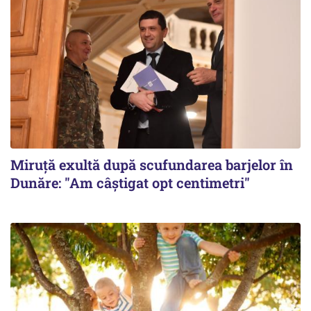
Miruță exultă după scufundarea barjelor în
Dunăre: "Am câștigat opt centimetri"