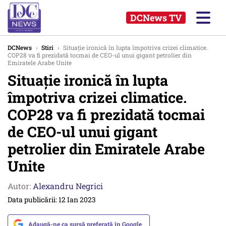
DCNews TV
DCNews
›
Stiri
›
Situație ironică în lupta împotriva crizei climatice.
COP28 va fi prezidată tocmai de CEO-ul unui gigant petrolier din
Emiratele Arabe Unite
Situație ironică în lupta
împotriva crizei climatice.
COP28 va fi prezidată tocmai
de CEO-ul unui gigant
petrolier din Emiratele Arabe
Unite
Autor:
Alexandru Negrici
Data publicării: 12 Ian 2023
Adaugă-ne ca sursă preferată în Google