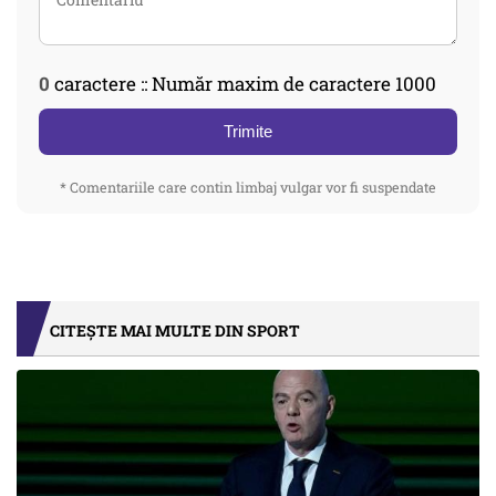
0
caractere :: Număr maxim de caractere 1000
Trimite
* Comentariile care contin limbaj vulgar vor fi suspendate
CITEȘTE MAI MULTE DIN SPORT