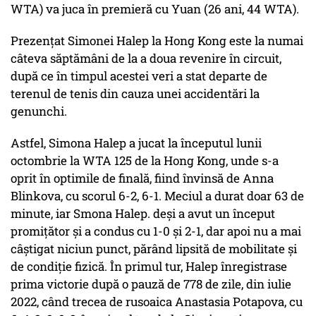
WTA) va juca în premieră cu Yuan (26 ani, 44 WTA).
Prezențat Simonei Halep la Hong Kong este la numai
câteva săptămâni de la a doua revenire în circuit,
după ce în timpul acestei veri a stat departe de
terenul de tenis din cauza unei accidentări la
genunchi.
Astfel, Simona Halep a jucat la începutul lunii
octombrie la WTA 125 de la Hong Kong, unde s-a
oprit în optimile de finală, fiind învinsă de Anna
Blinkova, cu scorul 6-2, 6-1. Meciul a durat doar 63 de
minute, iar Smona Halep. deși a avut un început
promițător și a condus cu 1-0 și 2-1, dar apoi nu a mai
câștigat niciun punct, părând lipsită de mobilitate și
de condiție fizică. În primul tur, Halep înregistrase
prima victorie după o pauză de 778 de zile, din iulie
2022, când trecea de rusoaica Anastasia Potapova, cu