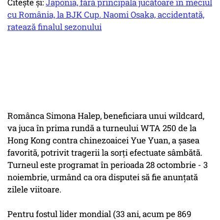
Citește și:
Japonia, fără principala jucătoare în meciul
cu România, la BJK Cup. Naomi Osaka, accidentată,
ratează finalul sezonului
Românca Simona Halep, beneficiara unui wildcard,
va juca în prima rundă a turneului WTA 250 de la
Hong Kong contra chinezoaicei Yue Yuan, a șasea
favorită, potrivit tragerii la sorți efectuate sâmbătă.
Turneul este programat în perioada 28 octombrie - 3
noiembrie, urmând ca ora disputei să fie anunțată
zilele viitoare.
Pentru fostul lider mondial (33 ani, acum pe 869