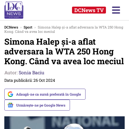
DCNews TV
DCNews
›
Sport
›
Simona Halep și-a aflat adversara la WTA 250 Hong
Kong. Când va avea loc meciul
Simona Halep și-a aflat
adversara la WTA 250 Hong
Kong. Când va avea loc meciul
Autor:
Sonia Baciu
Data publicării: 26 Oct 2024
Adaugă-ne ca sursă preferată în Google
Urmărește-ne pe Google News