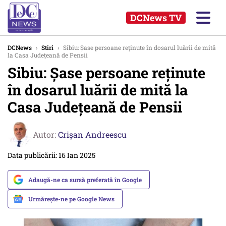
DCNews TV
DCNews
›
Stiri
›
Sibiu: Şase persoane reţinute în dosarul luării de mită
la Casa Judeţeană de Pensii
Sibiu: Şase persoane reţinute
în dosarul luării de mită la
Casa Judeţeană de Pensii
Autor:
Crişan Andreescu
Data publicării: 16 Ian 2025
Adaugă-ne ca sursă preferată în Google
Urmărește-ne pe Google News