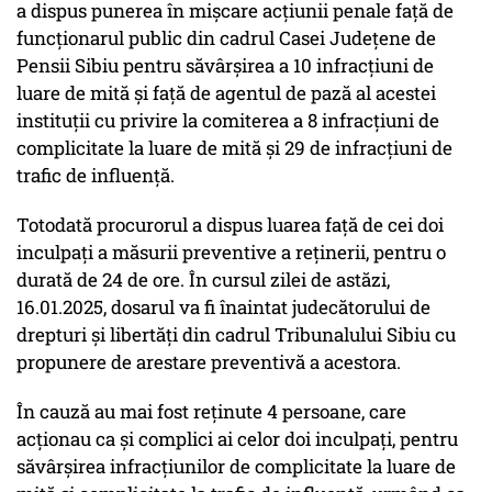
a dispus punerea în mişcare acţiunii penale faţă de
funcţionarul public din cadrul Casei Judeţene de
Pensii Sibiu pentru săvârşirea a 10 infracţiuni de
luare de mită şi faţă de agentul de pază al acestei
instituţii cu privire la comiterea a 8 infracţiuni de
complicitate la luare de mită şi 29 de infracţiuni de
trafic de influenţă.
Totodată procurorul a dispus luarea faţă de cei doi
inculpaţi a măsurii preventive a reţinerii, pentru o
durată de 24 de ore. În cursul zilei de astăzi,
16.01.2025, dosarul va fi înaintat judecătorului de
drepturi şi libertăţi din cadrul Tribunalului Sibiu cu
propunere de arestare preventivă a acestora.
În cauză au mai fost reţinute 4 persoane, care
acţionau ca şi complici ai celor doi inculpaţi, pentru
săvârşirea infracţiunilor de complicitate la luare de