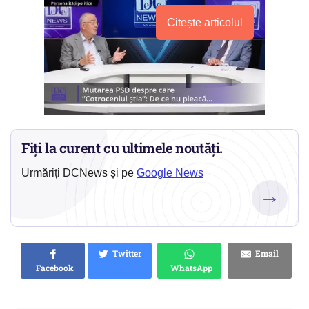
Citește articolul
Fiți la curent cu ultimele noutăți.
Urmăriți DCNews și pe
Google News
→
Twitter
Email
Facebook
WhatsApp