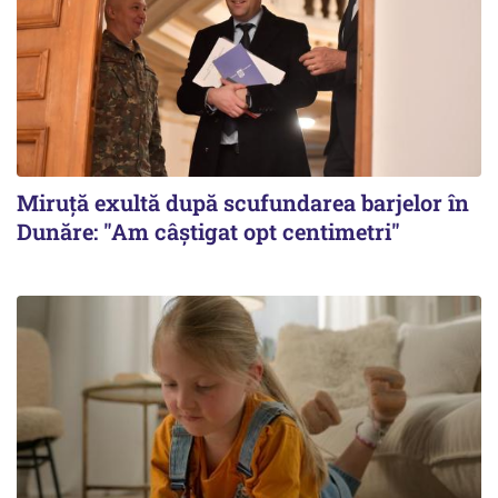
Miruță exultă după scufundarea barjelor în
Dunăre: "Am câștigat opt centimetri"