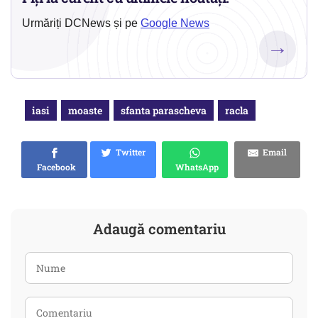
Urmăriți DCNews și pe
Google News
→
iasi
moaste
sfanta parascheva
racla
Twitter
Email
Facebook
WhatsApp
Adaugă comentariu