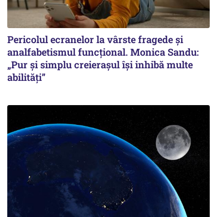
Pericolul ecranelor la vârste fragede și
analfabetismul funcțional. Monica Sandu:
„Pur și simplu creierașul își inhibă multe
abilități”