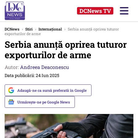
DCNews TV
DCNews
›
Stiri
›
Internațional
›
Serbia anunță oprirea tuturor
exporturilor de arme
Serbia anunță oprirea tuturor
exporturilor de arme
Autor:
Andreea Deaconescu
Data publicării: 24 Iun 2025
Adaugă-ne ca sursă preferată în Google
Urmărește-ne pe Google News