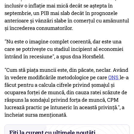
inclusiv o inflație mai mică decât se aștepta în
septembrie, un PIB mai slab decât în prognozele
anterioare și vânzări slabe în comerțul cu amănuntul
și încrederea consumatorilor.
"Nu este o imagine complet coerentă, dar este una
care se potrivește cu stadiul incipient al economiei
întrând în recesiune", a spus dna Horsfield.
"Cum stă piața muncii este, din păcate, neclar. Având
în vedere modificările metodologice pe care
ONS
le-a
făcut pentru a calcula cifrele privind șomajul și
ocuparea forței de muncă, din cauza ratei scăzute de
răspuns la sondajul privind forța de muncă, CPM
lucrează practic pe întuneric în această privință.", a
încheiat sursa menționată.
Fiți la curent cu ultimele noutăți.