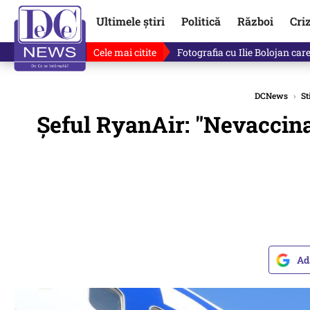
Ultimele știri
Politică
Război
Cri
Cele mai citite
Lucruri neștiute despre Mihai 
DCNews
›
St
Şeful RyanAir: "Nevaccina
Ad