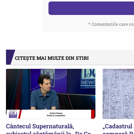
* Comentariile care co
CITEȘTE MAI MULTE DIN STIRI
Cântecul Supernaturală,
„Cadastrul
subiectul săptămânii la „De Ce
compară R