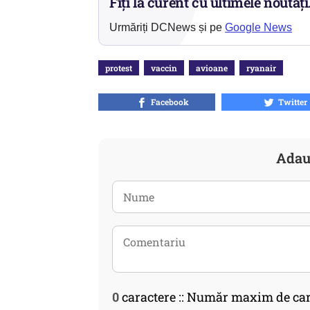
Fiți la curent cu ultimele noutăți
Urmăriți DCNews și pe
Google News
protest
vaccin
avioane
ryanair
Facebook
Twitter
Adau
0
caractere :: Număr maxim de car