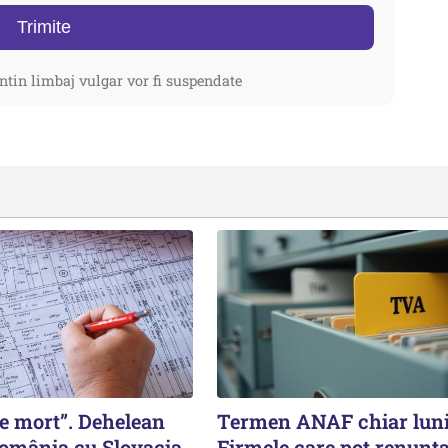
Trimite
ntin limbaj vulgar vor fi suspendate
 e mort”. Dehelean
Termen ANAF chiar luni
omânia cu Slovacia
Firmele care pot renunța