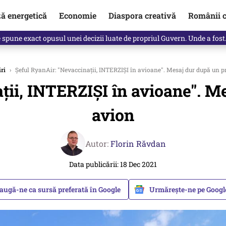
ză energetică
Economie
Diaspora creativă
Românii c
Vîrdol, dezvăluite de o colegă. Povestea pilotului militar dincolo de…
iri
›
Şeful RyanAir: "Nevaccinaţii, INTERZIŞI în avioane". Mesaj dur după un pr
ţii, INTERZIŞI în avioane". Me
avion
Autor:
Florin Răvdan
Data publicării: 18 Dec 2021
augă-ne ca sursă preferată în Google
Urmărește-ne pe Goog