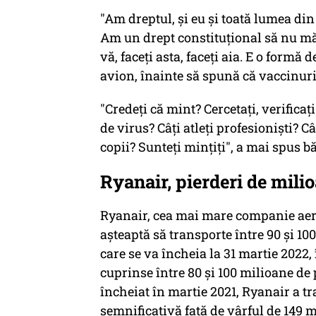
"Am dreptul, şi eu şi toată lumea din
Am un drept constituţional să nu mă te
vă, faceţi asta, faceţi aia. E o formă 
avion, înainte să spună că vaccinuri
"Credeţi că mint? Cercetaţi, verificaţi
de virus? Câţi atleţi profesionişti? C
copii? Sunteţi minţiţi", a mai spus bă
Ryanair, pierderi de milio
Ryanair, cea mai mare companie aeri
aşteaptă să transporte între 90 şi 10
care se va încheia la 31 martie 2022, 
cuprinse între 80 şi 100 milioane de 
încheiat în martie 2021, Ryanair a t
semnificativă faţă de vârful de 149 m