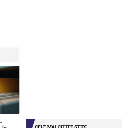
.
CELE MAI CITITE ȘTIRI
 la