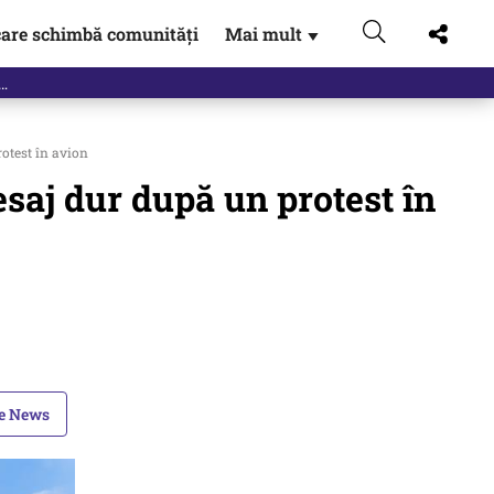
are schimbă comunități
Mai mult
▼
otest în avion
saj dur după un protest în
le News