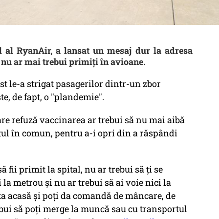
l al RyanAir, a lansat un mesaj dur la adresa
 nu ar mai trebui primiţi în avioane.
t le-a strigat pasagerilor dintr-un zbor
e, de fapt, o "plandemie".
are refuză vaccinarea ar trebui să nu mai aibă
tul în comun, pentru a-i opri din a răspândi
 fii primit la spital, nu ar trebui să ţi se
 la metrou şi nu ar trebui să ai voie nici la
sta acasă şi poţi da comandă de mâncare, de
ebui să poţi merge la muncă sau cu transportul