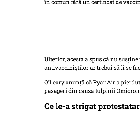
în comun fără un certificat de vaccin
Ulterior, acesta a spus că nu susţine
antivacciniştilor ar trebui să li se fa
O'Leary anunţă că RyanAir a pierdu
pasageri din cauza tulpinii Omicron
Ce le-a strigat protestata