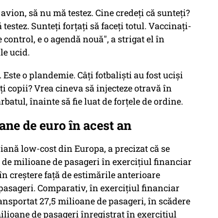
 avion, să nu mă testez. Cine credeţi că sunteţi?
stez. Sunteţi forţaţi să faceţi totul. Vaccinaţi-
de control, e o agendă nouă", a strigat el în
le ucid.
. Este o plandemie. Câţi fotbalişti au fost ucişi
âţi copii? Vrea cineva să injecteze otravă în
rbatul, înainte să fie luat de forţele de ordine.
ane de euro în acest an
ană low-cost din Europa, a precizat că se
0 de milioane de pasageri în exerciţiul financiar
în creştere faţă de estimările anterioare
pasageri. Comparativ, în exerciţiul financiar
ransportat 27,5 milioane de pasageri, în scădere
ilioane de pasageri înregistrat în exerciţiul