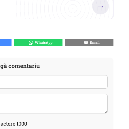
.
→
WhatsApp
Email
gă comentariu
actere 1000