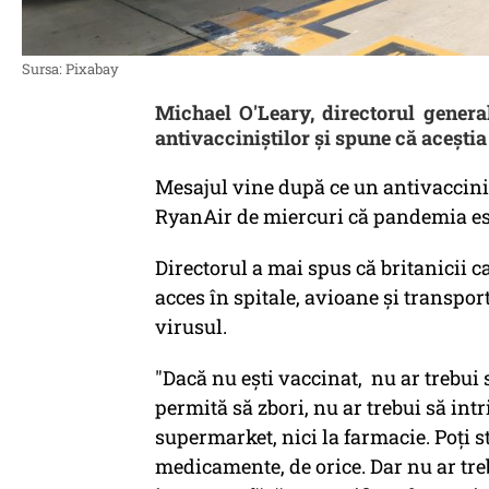
Sursa: Pixabay
Michael O'Leary, directorul genera
antivacciniştilor şi spune că aceştia
Mesajul vine după ce un antivaccinis
RyanAir de miercuri că pandemia est
Directorul a mai spus că britanicii c
acces în spitale, avioane şi transpor
virusul.
"Dacă nu eşti vaccinat, nu ar trebui să
permită să zbori, nu ar trebui să intri
supermarket, nici la farmacie. Poţi 
medicamente, de orice. Dar nu ar tr