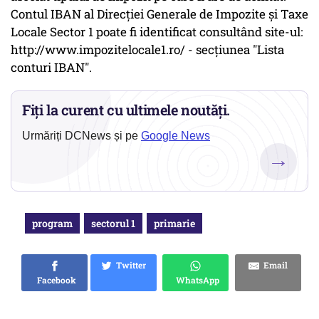
Contul IBAN al Direcției Generale de Impozite și Taxe
Locale Sector 1 poate fi identificat consultând site-ul:
http://www.impozitelocale1.ro/ - secţiunea "Lista
conturi IBAN".
Fiți la curent cu ultimele noutăți.
Urmăriți DCNews și pe
Google News
→
program
sectorul 1
primarie
Twitter
Email
Facebook
WhatsApp