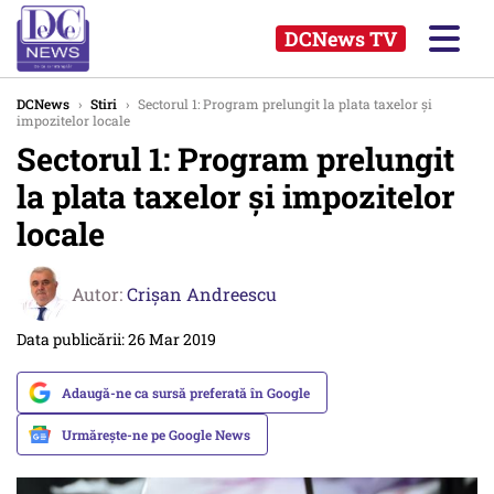
DCNews TV
DCNews
›
Stiri
›
Sectorul 1: Program prelungit la plata taxelor și
impozitelor locale
Sectorul 1: Program prelungit
la plata taxelor și impozitelor
locale
Autor:
Crişan Andreescu
Data publicării: 26 Mar 2019
Adaugă-ne ca sursă preferată în Google
Urmărește-ne pe Google News