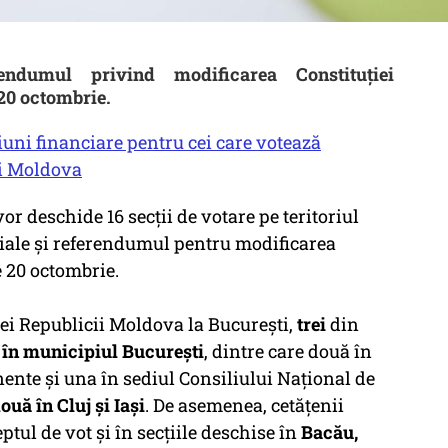
rendumul privind modificarea Constituției
20 octombrie.
iuni financiare pentru cei care votează
ii Moldova
r deschide 16 secții de votare pe teritoriul
iale și referendumul pentru modificarea
e 20 octombrie.
i Republicii Moldova la București,
trei
din
a
în municipiul București
, dintre care două în
nente și una în sediul Consiliului Național de
ouă în Cluj și Iași
. De asemenea, cetățenii
tul de vot și în secțiile deschise în
Bacău,