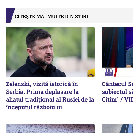
CITEȘTE MAI MULTE DIN STIRI
Zelenski, vizită istorică în
Cântecul S
Serbia. Prima deplasare la
subiectul s
aliatul tradițional al Rusiei de la
Citim” / V
începutul războiului