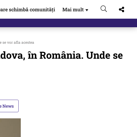
are schimbă comunități
Mai mult
▼
 se vor afla acestea
oldova, în România. Unde se
le News