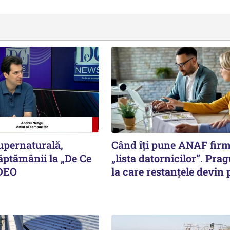
upernaturală,
Când îți pune ANAF fir
ăptămânii la „De Ce
„lista datornicilor”. Prag
IDEO
la care restanțele devin 