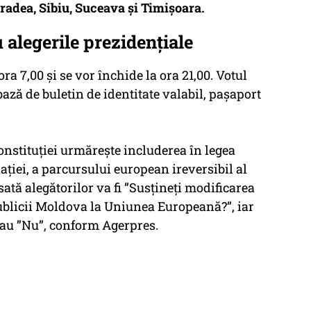
Oradea, Sibiu, Suceava și Timișoara.
 alegerile prezidențiale
ora 7,00 și se vor închide la ora 21,00. Votul
bază de buletin de identitate valabil, pașaport
stituției urmărește includerea în legea
ției, a parcursului european ireversibil al
ată alegătorilor va fi ”Susțineți modificarea
publicii Moldova la Uniunea Europeană?”, iar
 sau ”Nu”, conform Agerpres.