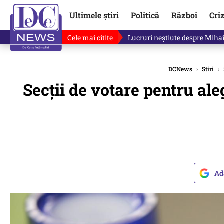
Ultimele știri
Politică
Război
Cri
Cele mai citite
Lucruri neștiute despre Mihai 
DCNews
›
Stiri
›
Secții de votare pentru al
Ad