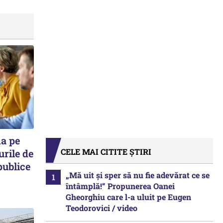
ma pe
CELE MAI CITITE ȘTIRI
urile de
publice
„Mă uit și sper să nu fie adevărat ce se
întâmplă!“ Propunerea Oanei
Gheorghiu care l-a uluit pe Eugen
Teodorovici / video