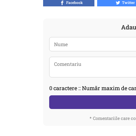
Facebook
Twitter
Adau
0
caractere :: Număr maxim de car
* Comentariile care co