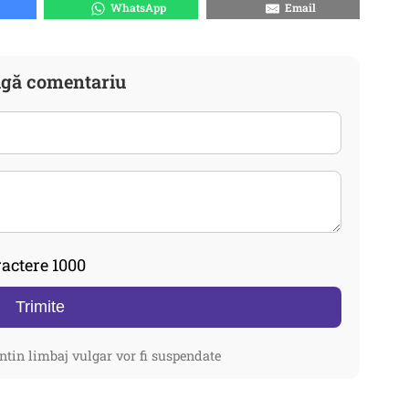
WhatsApp
Email
gă comentariu
actere 1000
Trimite
ntin limbaj vulgar vor fi suspendate