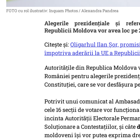
FOTO cu rol ilustrativ: Inquam Photos / Alexandra Pandrea
Alegerile prezidențiale și refe
Republicii Moldova vor avea loc pe 
Citește și:
Oligarhul Ilan Șor, promis
împotriva aderării la UE a Republic
Autoritățile din Republica Moldova vo
României pentru alegerile prezidenț
Constituției, care se vor desfășura p
Potrivit unui comunicat al Ambasade
cele 16 secții de votare vor funcțion
incinta Autorității Electorale Perma
Soluționare a Contestațiilor, și câte
d
moldoveni își vor putea exprima drep