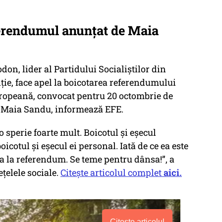
eferendumul anunțat de Maia
on, lider al Partidului Socialiștilor din
ie, face apel la boicotarea referendumului
uropeană, convocat pentru 20 octombrie de
a Maia Sandu, informează EFE.
 sperie foarte mult. Boicotul și eșecul
icotul și eșecul ei personal. Iată de ce ea este
a la referendum. Se teme pentru dânsa!”, a
ețelele sociale.
Citește articolul complet
aici.
Citește articolul