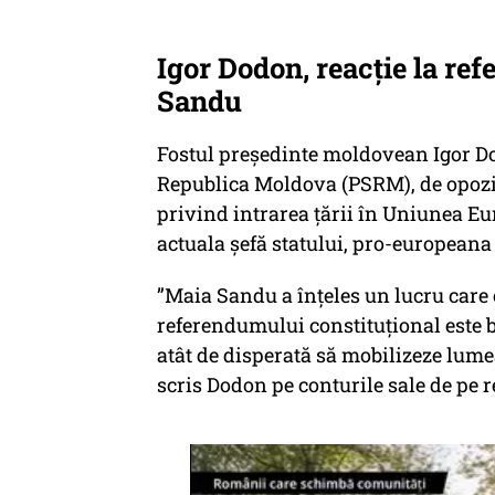
Igor Dodon, reacție la r
Sandu
Fostul președinte moldovean Igor Dod
Republica Moldova (PSRM), de opoziţ
privind intrarea ţării în Uniunea E
actuala șefă statului, pro-european
”Maia Sandu a înţeles un lucru care o
referendumului constituţional este bo
atât de disperată să mobilizeze lume
scris Dodon pe conturile sale de pe r