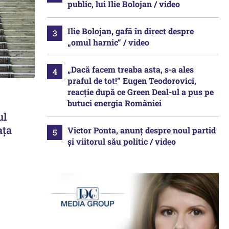
public, lui Ilie Bolojan / video
Ilie Bolojan, gafă în direct despre
„omul harnic“ / video
„Dacă facem treaba asta, s-a ales
praful de tot!” Eugen Teodorovici,
reacție după ce Green Deal-ul a pus pe
butuci energia României
ul
ața
Victor Ponta, anunț despre noul partid
și viitorul său politic / video