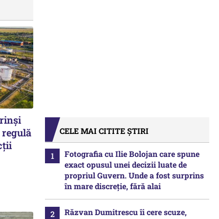
rinși
CELE MAI CITITE ȘTIRI
 regulă
ții
Fotografia cu Ilie Bolojan care spune
exact opusul unei decizii luate de
propriul Guvern. Unde a fost surprins
în mare discreție, fără alai
Răzvan Dumitrescu îi cere scuze,