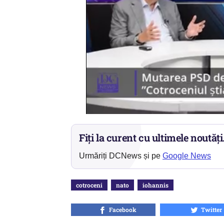
Fiți la curent cu ultimele noutăți
Urmăriți DCNews și pe
Google News
cotroceni
nato
iohannis
Facebook
Twitter