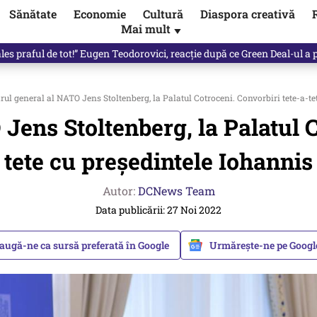
Sănătate
Economie
Cultură
Diaspora creativă
Mai mult
▼
les praful de tot!” Eugen Teodorovici, reacție după ce Green Deal-ul a
rul general al NATO Jens Stoltenberg, la Palatul Cotroceni. Convorbiri tete-a-te
Jens Stoltenberg, la Palatul C
tete cu președintele Iohannis
Autor:
DCNews Team
Data publicării: 27 Noi 2022
augă-ne ca sursă preferată în Google
Urmărește-ne pe Goog