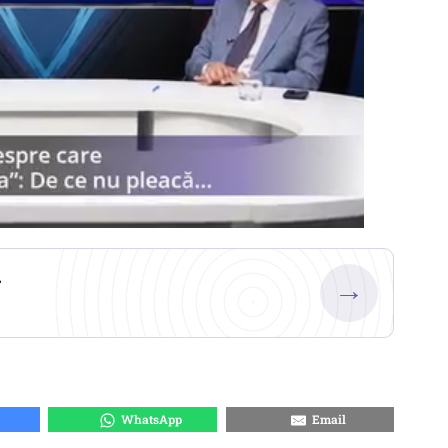
.
→
WhatsApp
Email