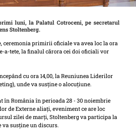
rimi luni, la Palatul Cotroceni, pe secretarul
Jens Stoltenberg.
, ceremonia primirii oficiale va avea loc la ora
-a-tete, la finalul cărora cei doi oficiali vor
, începând cu ora 14,00, la Reuniunea Liderilor
ing), unde va susţine o alocuţiune.
nt în România în perioada 28 - 30 noiembrie
or de Externe aliaţi, eveniment ce are loc
rsul zilei de marţi, Stoltenberg va participa la
va susţine un discurs.