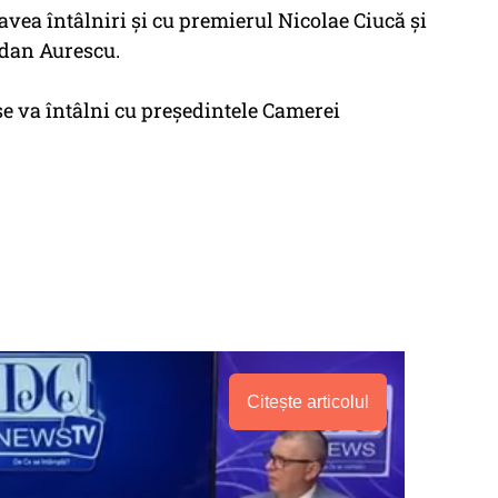
vea întâlniri şi cu premierul Nicolae Ciucă şi
gdan Aurescu.
 se va întâlni cu preşedintele Camerei
Citește articolul