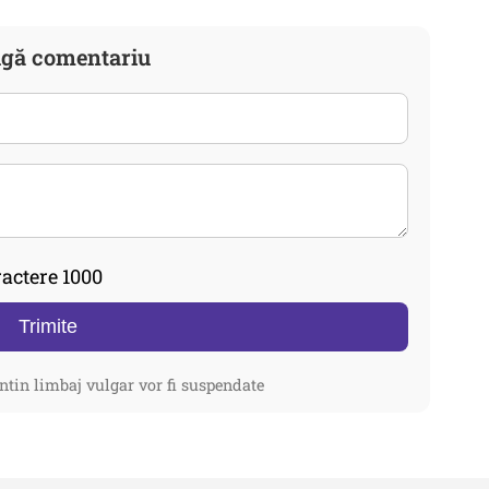
gă comentariu
actere 1000
Trimite
ntin limbaj vulgar vor fi suspendate