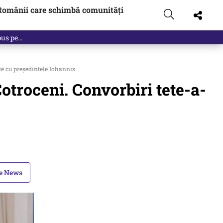
Românii care schimbă comunități
 pus pe…
te cu președintele Iohannis
otroceni. Convorbiri tete-a-
le News