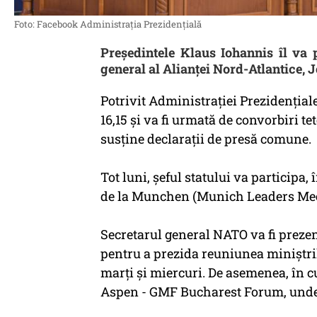
Foto: Facebook Administrația Prezidențială
Preşedintele Klaus Iohannis îl va p
general al Alianţei Nord-Atlantice, 
Potrivit Administraţiei Prezidenţiale
16,15 şi va fi urmată de convorbiri tete
susţine declaraţii de presă comune.
Tot luni, şeful statului va participa
de la Munchen (Munich Leaders Meet
Secretarul general NATO va fi preze
pentru a prezida reuniunea miniştril
marţi şi miercuri. De asemenea, în cu
Aspen - GMF Bucharest Forum, unde 